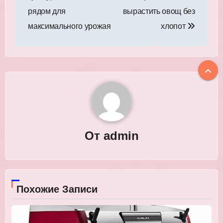
записям
рядом для
вырастить овощ без
максимального урожая
хлопот
От
admin
Похожие Записи