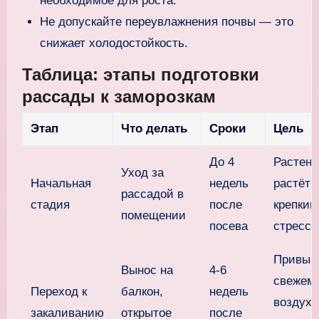
необходимое для роста.
Не допускайте переувлажнения почвы — это
снижает холодостойкость.
Таблица: этапы подготовки
рассады к заморозкам
Этап
Что делать
Сроки
Цель
До 4
Растени
Уход за
Начальная
недель
растёт
рассадой в
стадия
после
крепким
помещении
посева
стресса
Привыка
Вынос на
4-6
свежем
Переход к
балкон,
недель
воздуху
закаливанию
открытое
после