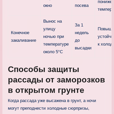
пониже
окно
посева
темпер
Вынос на
За 1
улицу
Повыше
Конечное
недель
ночью при
устойчи
закаливание
до
температуре
к холод
высадки
около 5°C
Способы защиты
рассады от заморозков
в открытом грунте
Когда рассада уже высажена в грунт, а ночи
могут преподнести холодные сюрпризы,