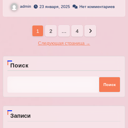
admin
23 января, 2025
Нет комментариев
Пагинация
1
2
…
4
записей
Следующая страница →
Поиск
Поиск
Записи