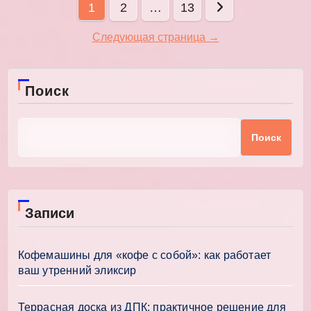
Пагинация
1
2
…
13
записей
Следующая страница →
Поиск
Поиск
Записи
Кофемашины для «кофе с собой»: как работает
ваш утренний эликсир
Террасная доска из ДПК: практичное решение для