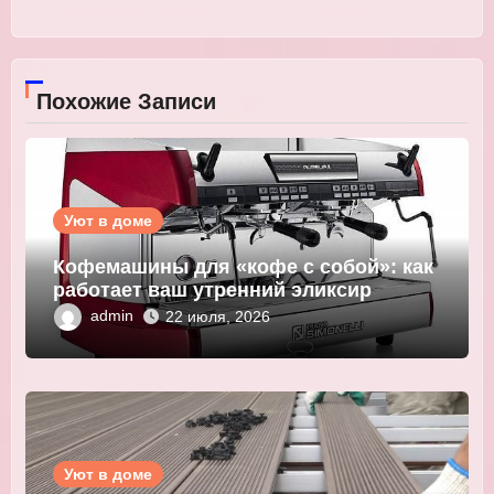
Похожие Записи
Уют в доме
Кофемашины для «кофе с собой»: как
работает ваш утренний эликсир
admin
22 июля, 2026
Уют в доме