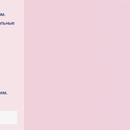
ом.
ельные
нем.