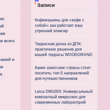
Записи
Кофемашины для «кофе с
собой»: как работает ваш
ей
утренний эликсир
аже
е всего
Террасная доска из ДПК:
практичное решение для
вашей террасы WOODGRAND
наний и
ое
Какие азиатские страны стоит
посетить: топ-5 направлений
ия
для путешественников
Leica DM1000: Универсальный
компактный микроскоп для
современных лабораторий