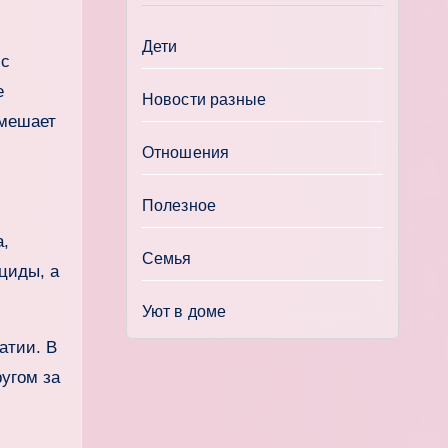
Дети
 с
е
Новости разные
 мешает
Отношения
Полезное
а,
Семья
циды, а
Уют в доме
атии. В
ругом за