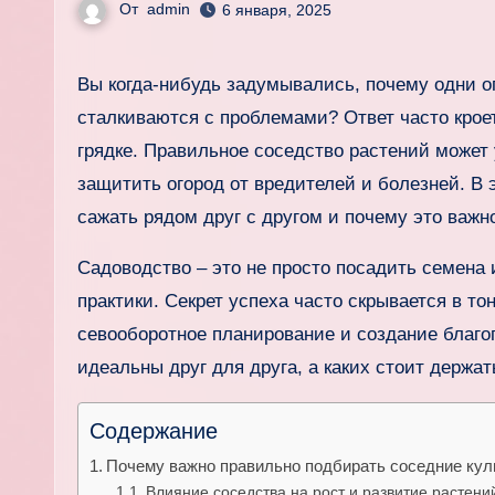
От
admin
6 января, 2025
Вы когда-нибудь задумывались, почему одни огородники получают обильный урожай, а другие постоянно
сталкиваются с проблемами? Ответ часто крое
грядке. Правильное соседство растений может
защитить огород от вредителей и болезней. В 
сажать рядом друг с другом и почему это важн
Садоводство – это не просто посадить семена
практики. Секрет успеха часто скрывается в то
севооборотное планирование и создание благо
идеальны друг для друга, а каких стоит держа
Содержание
Почему важно правильно подбирать соседние ку
Влияние соседства на рост и развитие растени