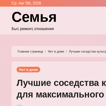
Перейти
Ср. Авг 5th, 2026
к
Семья
содержимому
Быт, ремонт, отношения
Главная страница
Уют в доме
Лучшие соседства культу
Уют в доме
Лучшие соседства к
для максимального