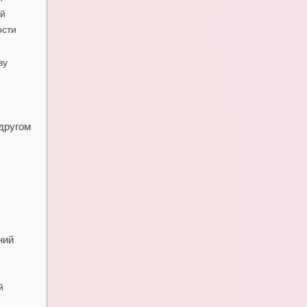
ей
ости
ву
 другом
ний
й