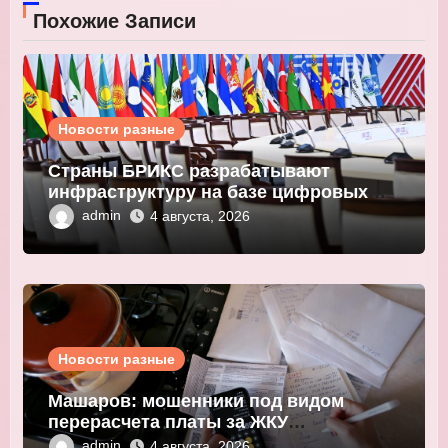
Похожие Записи
Новости разные
Страны БРИКС разрабатывают
инфраструктуру на базе цифровых
валют центробанков
admin
4 августа, 2026
Новости разные
Машаров: мошенники под видом
перерасчета платы за ЖКУ
выманивают персональные данные
admin
4 августа, 2026