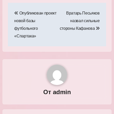
Навигация
Опубликован проект
Вратарь Песьяков
по
новой базы
назвал сильные
записям
футбольного
стороны Кафанова
«Спартака»
От
admin