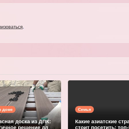
ризоваться
.
в доме
Семья
асная доска из ДПК:
Какие азиатские стр
тичное решение для
стоит посетить: топ-