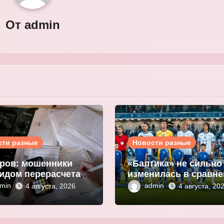
От
admin
сти разные
Новости разные
ров: мошенники
«Балтика» не сильно
идом перерасчета
изменилась в сравн
ы за ЖКУ
с прошлым сезоном
min
admin
4 августа, 2026
4 августа, 20
нивают
Мор
ональные данные