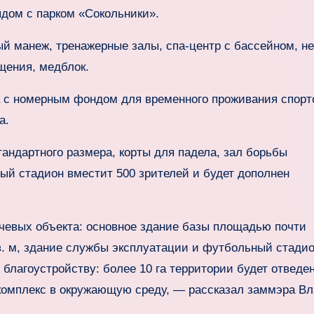
ядом с парком «Сокольники».
й манеж, тренажерные залы, спа‑центр с бассейном, не
щения, медблок.
а с номерным фондом для временного проживания спорт
а.
андартного размера, корты для падела, зал борьбы
ый стадион вместит 500 зрителей и будет дополнен
чевых объекта: основное здание базы площадью почти
кв. м, здание службы эксплуатации и футбольный стади
 благоустройству: более 10 га территории будет отведе
 комплекс в окружающую среду, — рассказал заммэра В