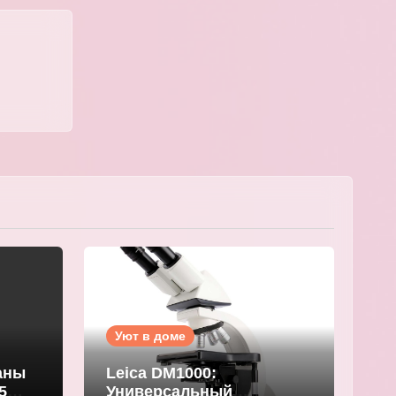
Уют в доме
аны
Leica DM1000:
5
Универсальный