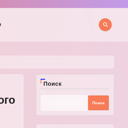
и
Поиск
ого
Поиск