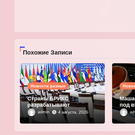
Похожие Записи
Новости разные
Ново
Страны БРИКС
Маша
разрабатывают
под в
инфраструктуру на базе
плат
admin
ad
4 августа, 2026
цифровых валют
выма
центробанков
перс