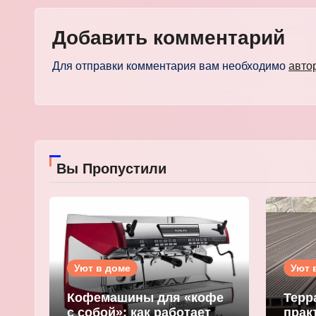
Добавить комментарий
Для отправки комментария вам необходимо
авто
Вы Пропустили
Уют в доме
Уют 
Кофемашины для «кофе
Терр
с собой»: как работает
прак