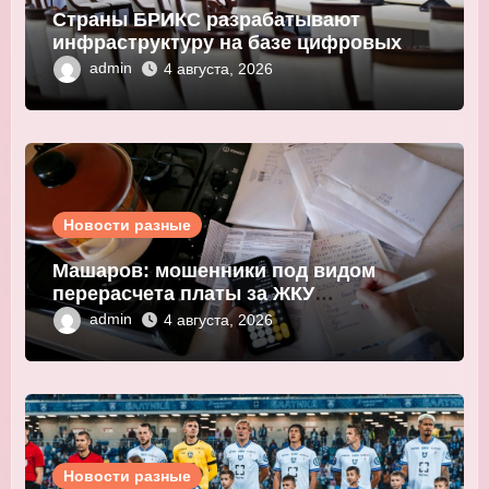
Страны БРИКС разрабатывают
инфраструктуру на базе цифровых
валют центробанков
admin
4 августа, 2026
Новости разные
Машаров: мошенники под видом
перерасчета платы за ЖКУ
выманивают персональные данные
admin
4 августа, 2026
Новости разные