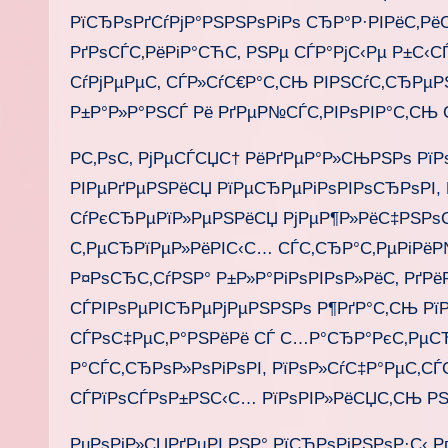
РїСЂРѕРґСѓРјР°РЅРЅРѕРіРѕ СЂР°Р·РІРёС‚Рё
РґРѕСЃС‚РёРіР°СЋС‚ РЅРµ СЃР°РјС‹Рµ Р±С‹СЃ
СѓРјРµРµС‚ СЃР»СѓС€Р°С‚СЊ РІРЅСѓС‚СЂР
Р±Р°Р»Р°РЅСЃ Рё РґРµР№СЃС‚РІРѕРІР°С‚СЊ С
Р­С‚РѕС‚ РјРµСЃСЏС† РёРґРµР°Р»СЊРЅРѕ Рї
РІРµРґРµРЅРёСЏ РїРµСЂРµРіРѕРІРѕСЂРѕРІ,
СѓРєСЂРµРїР»РµРЅРёСЏ РјРµР¶Р»РёС‡РЅРѕ
С‚РµСЂРїРµР»РёРІС‹С… СЃС‚СЂР°С‚РµРіРё
Р¤РѕСЂС‚СѓРЅР° Р±Р»Р°РіРѕРІРѕР»РёС‚ РґРё
СЃРІРѕРµРІСЂРµРјРµРЅРЅРѕ Р¶РґР°С‚СЊ РїР
СЃРѕС‡РµС‚Р°РЅРёРё СЃ С…Р°СЂР°РєС‚РµСЂР
Р°СЃС‚СЂРѕР»РѕРіРѕРІ, РїРѕР»СѓС‡Р°РµС‚С
СЃРїРѕСЃРѕР±РЅС‹С… РїРѕРІР»РёСЏС‚СЊ РЅР
РџРѕРіР»СЏРґРµРІ РЅР° РїСЂРѕРіРЅРѕР·С‹ Р