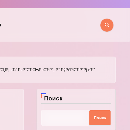
и
ґСЏРј вЂ” РєР°СЂСЊРµСЂР°, Р° РўРёРіСЂР°Рј вЂ”
Поиск
Поиск