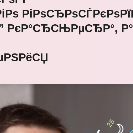
іРѕ РіРѕСЂРѕСЃРєРѕРї
Ђ” РєР°СЂСЊРµСЂР°, Р°
µРЅРёСЏ