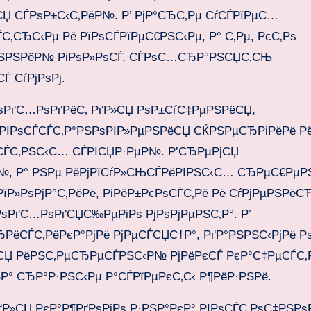
СЏ СЃРѕР±С‹С‚РёР№. Р’ РјР°СЂС‚Рµ СѓСЃРїРµС…
С‚СЂС‹Рµ Рё РїРѕСЃРїРµС€РЅС‹Рµ, Р° С‚Рµ, РєС‚Рѕ
µРЅРЅРёР№ РіРѕР»РѕСЃ, СЃРѕС…СЂР°РЅСЏС‚СЊ
Ѓ СѓРјРѕРј.
РѕРґС…РѕРґРёС‚ РґР»СЏ РѕР±СѓС‡РµРЅРёСЏ,
 РІРѕСЃСЃС‚Р°РЅРѕРІР»РµРЅРёСЏ СЌРЅРµСЂРіРёРё Р
СЃС‚РЅС‹С… СЃРІСЏР·РµР№. Р’СЂРµРјСЏ
Р№, Р° РЅРµ РёРјРїСѓР»СЊСЃРёРІРЅС‹С… СЂРµС€Рµ
РїР»РѕРјР°С‚РёРё, РіРёР±РєРѕСЃС‚Рё Рё СѓРјРµРЅРёС
ѕРґС…РѕРґСЏС‰РµРіРѕ РјРѕРјРµРЅС‚Р°. Р’
ёСЃС‚РёРєР°РјРё РјРµСЃСЏС†Р°, РґР°РЅРЅС‹РјРё Рѕ
ЃСЏ РёРЅС‚РµСЂРµСЃРЅС‹Р№ РјРёРєСЃ РєР°С‡РµСЃС‚Р
° СЂР°Р·РЅС‹Рµ Р°СЃРїРµРєС‚С‹ Р¶РёР·РЅРё.
ґР»СЏ РєР°Р¶РґРѕРіРѕ Р·РЅР°РєР° РІРѕСЃС‚РѕС‡РЅРѕ