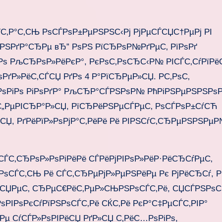
ЃС‚Р°С‚СЊ РѕСЃРѕР±РµРЅРЅС‹Рј РјРµСЃСЏС†РµРј РІ
µРЅРґР°СЂРµ вЂ” РѕРЅ РїСЂРѕР№РґРµС‚ РїРѕРґ
Рѕ РљСЂРѕР»РёРєР°, РєРѕС‚РѕСЂС‹Р№ РІСЃС‚СѓРїРёС
ѕРґР»РёС‚СЃСЏ РґРѕ 4 Р°РїСЂРµР»СЏ. Р­С‚РѕС‚
РѕРіРѕ РіРѕРґР° РљСЂР°СЃРЅРѕР№ РћРіРЅРµРЅРЅРѕ
 С„РµРІСЂР°Р»СЏ, РїСЂРёРЅРµСЃРµС‚ РѕСЃРѕР±СѓСЋ
СЏ, РґРёРїР»РѕРјР°С‚РёРё Рё РІРЅСѓС‚СЂРµРЅРЅРµ
ЃС‚СЂРѕР»РѕРіРёРё СЃРёРјРІРѕР»РёР·РёСЂСѓРµС‚
ЅРѕСЃС‚СЊ Рё СЃС‚СЂРµРјР»РµРЅРёРµ Рє РјРёСЂСѓ, Р
Р»СЏРµС‚ СЂРµС€РёС‚РµР»СЊРЅРѕСЃС‚Рё, СЏСЃРЅРѕС
РѕРІРѕРєСѓРїРЅРѕСЃС‚Рё СЌС‚Рё РєР°С‡РµСЃС‚РІР°
Рµ СѓСЃР»РѕРІРёСЏ РґР»СЏ С‚РёС…РѕРіРѕ,