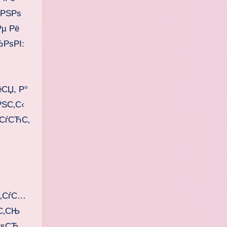
ЅРЅРѕ
µ Рё
РѕРІ:
СЏ, Р°
ЅС‚С‹
·СѓСЋС‚
С‚СѓС…
°С‚СЊ
РѕСЋ