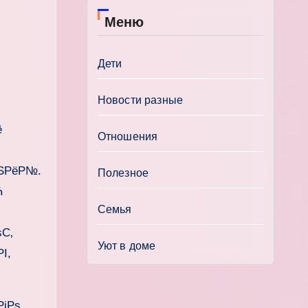
Меню
Дети
Новости разные
ё
Отношения
РЅРёР№.
Полезное
Ћ
Семья
С‚
Уют в доме
І,
РіРѕ