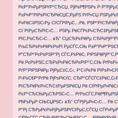
РєР°Р»РµРЅРґР°СЂСЏ, РјРѕР¶РЅРѕ Р·Р°РјРµС
Р±Р»Р°РіРѕРїСЂРёСЏС‚РµРЅ РґР»СЏ РЅРµР
Р»РёС‡РЅС‹Рµ СѓСЃРїРµС…Рё, РЅР°РїСЂРёР
Сѓ РїРµСЂРІС‹С… РЅРµ РёСЃРєР»СЋС‡РµРЅРѕ
РІС‚РѕСЂС‹С… вЂ” СЏСЂРєРёРµ СЂРѕРјР°РЅ
РљСЂРѕР»РёРєРѕРІ РµСЃС‚СЊ Р±Р°Р»Р°РЅСЃ
Р”СЂР°РєРѕРЅР°Рј СЃС‚РѕРёС‚ РІРЅРёРјР°
Рё РєРѕРЅС‚СЂРѕР»РёСЂРѕРІР°С‚СЊ РґРѕР»
РґР°РІРЅРёРµ РјРµС‡С‚С‹, Р‘С‹РєРё РїРѕР»С
Р›РѕС€Р°РґРё РјРѕРіСѓС‚ СЂР°СЃСЃС‡РёС‚С
РїСЂРёРєР»СЋС‡РµРЅРёСЏ Рё СѓРІРµР»РёС‡
РєР°СЂСЊРµСЂРЅС‹С… РґРѕСЃС‚РёР¶РµРЅРё
РћР±РµР·СЊСЏРЅС‹ вЂ” СЃРјРµР»С‹С… Рё 
Р°Рј СЂРµРєРѕРјРµРЅРґСѓРµС‚СЃСЏ СЃР»РµР
СЌРєСЃС‚СЂРµРјР°Р»СЊРЅС‹С… РІРёРґРѕРІ 