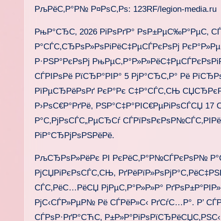
РљРёС‚Р°Р№ Р¤РѕС‚Рѕ: 123RF/legion-media.ru
РњР°СЂС‚ 2026 РіРѕРґР° РѕР±РµС‰Р°РµС‚ С
Р°СЃС‚СЂРѕР»РѕРіРёС‡РµСЃРєРѕРј РєР°Р»Р
Р·РЅР°РєРѕРј РњРµС‚Р°Р»Р»РёС‡РµСЃРєРѕРі
СЃРІРѕРё РїСЂР°РІР° 5 РјР°СЂС‚Р° Рё РїСЂР
РїРµСЂРёРѕРґ РєР°Рє С‡Р°СЃС‚СЊ СЏСЂРє
Р›РѕС€Р°РґРё, РЅР°С‡Р°РІС€РµРіРѕСЃСЏ 17
Р°С‚РјРѕСЃС„РµСЂСѓ СЃРїРѕРєРѕР№СЃС‚РІРё
РіР°СЂРјРѕРЅРёРё.
РљСЂРѕР»РёРє РІ РєРёС‚Р°Р№СЃРєРѕР№ Р°С
РјСЏРіРєРѕСЃС‚СЊ, РґРёРїР»РѕРјР°С‚РёС‡Р
СЃС‚РёС…РёСЏ РјРµС‚Р°Р»Р»Р° РґРѕР±Р°РІ
РјС‹СЃР»РµР№ Рё СЃРёР»С‹ РґСѓС…Р°. Р’ СЃ
СЃРѕР·РґР°СЋС‚ Р±Р»Р°РіРѕРїСЂРёСЏС‚РЅС‹