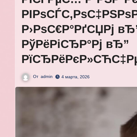
РІРѕСЃС‚РѕС‡РЅРѕР
Р›РѕС€Р°РґСЏРј в
РўРёРіСЂР°Рј вЂ”
РїСЂРёРєР»СЋС‡Р
От
admin
4 марта, 2026