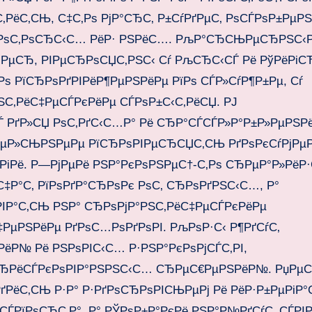
‚РёС‚СЊ, С‡С‚Рѕ РјР°СЂС‚ Р±СѓРґРµС‚ РѕСЃРѕР±РµР
єРѕС‚РѕСЂС‹С… РёР· РЅРёС…. РљР°СЂСЊРµСЂРЅС‹Р
јРµСЂ, РІРµСЂРѕСЏС‚РЅС‹ Сѓ РљСЂС‹СЃ Рё РўРёРіСЂ
 РїСЂРѕРґРІРёР¶РµРЅРёРµ РїРѕ СЃР»СѓР¶Р±Рµ, Сѓ
С‚РёС‡РµСЃРєРёРµ СЃРѕР±С‹С‚РёСЏ. РЈ
 РґР»СЏ РѕС‚РґС‹С…Р° Рё СЂР°СЃСЃР»Р°Р±Р»РµРЅРё
С‚РµР»СЊРЅРµРµ РїСЂРѕРІРµСЂСЏС‚СЊ РґРѕРєСѓРјРµР
РіРё. Р—РјРµРё РЅР°РєРѕРЅРµС†-С‚Рѕ СЂРµР°Р»РёР
ѓС‡Р°С‚ РїРѕРґР°СЂРѕРє РѕС‚ СЂРѕРґРЅС‹С…, Р°
‹РІР°С‚СЊ РЅР° СЂРѕРјР°РЅС‚РёС‡РµСЃРєРёРµ
РµРЅРёРµ РґРѕС…РѕРґРѕРІ. РљРѕР·С‹ Р¶РґСѓС‚
Р№ Рё РЅРѕРІС‹С… Р·РЅР°РєРѕРјСЃС‚РІ,
СЂРёСЃРєРѕРІР°РЅРЅС‹С… СЂРµС€РµРЅРёР№. РџРµ
ґРёС‚СЊ Р·Р° Р·РґРѕСЂРѕРІСЊРµРј Рё РёР·Р±РµРіР
СЃРїРѕСЂС‚Р°, Р° РЎРѕР±Р°РєРё РЅР°Р№РґСѓС‚ СЃРІ