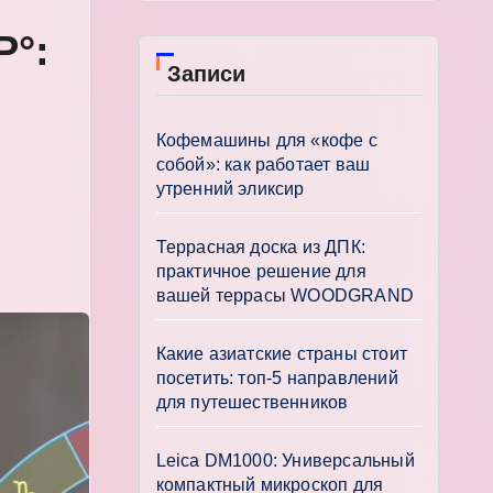
Р°:
Записи
Кофемашины для «кофе с
собой»: как работает ваш
утренний эликсир
Террасная доска из ДПК:
практичное решение для
вашей террасы WOODGRAND
Какие азиатские страны стоит
посетить: топ-5 направлений
для путешественников
Leica DM1000: Универсальный
компактный микроскоп для