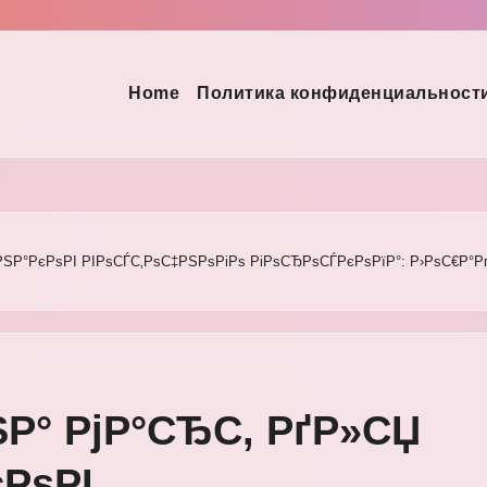
Home
Политика конфиденциальност
ЅР°РєРѕРІ РІРѕСЃС‚РѕС‡РЅРѕРіРѕ РіРѕСЂРѕСЃРєРѕРїР°: Р›РѕС€Р°Р
Р° РјР°СЂС‚ РґР»СЏ
РѕРІ