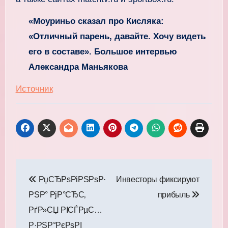
«Моуриньо сказал про Кисляка:
«Отличный парень, давайте. Хочу видеть
его в составе». Большое интервью
Александра Маньякова
Источник
Навигация
РџСЂРѕРіРЅРѕР·
Инвесторы фиксируют
по
РЅР° РјР°СЂС‚
прибыль
записям
РґР»СЏ РІСЃРµС…
Р·РЅР°РєРѕРІ