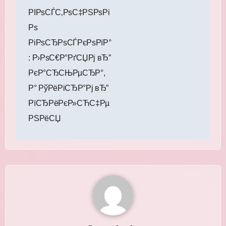
РІРѕСЃС‚РѕС‡РЅРѕРі
Рѕ
РіРѕСЂРѕСЃРєРѕРїР°
: Р›РѕС€Р°РґСЏРј вЂ”
РєР°СЂСЊРµСЂР°,
Р° РўРёРіСЂР°Рј вЂ”
РїСЂРёРєР»СЋС‡Рµ
РЅРёСЏ