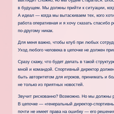
выглядит сложно, но мы будем стараться. Впос
в будущем. Мы должны прийти к ситуации, ког
А идеал — когда мы вытаскиваем тех, кого хотим
работа оперативная и я хочу сказать спасибо р
по‑другому никак.
Для меня важно, чтобы клуб при любых сотрудн
Уход любого человека в цепочке не должен при
Сразу скажу, что будет делать в такой структ
мной и командой. Спортивный директор должен
быть авторитетом для игроков, принимать и бо
не только из приятных новостей.
Звучит рискованно? Возможно. Но мы должны р
В цепочке — «генеральный директор‑спортивны
почти не имеет права на ошибку — его решени