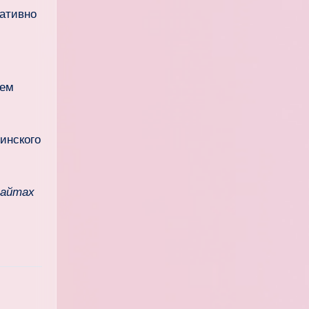
ративно
щем
инского
сайтах