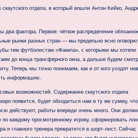
 скаутского отдела, в который вошли Антон Кийко, Андр
 два фактора. Первое: чёткое распределение обязанно
ные рынки разных стран — мы предельно ясно оговорил
клубы тем футболистам «Факела», с которыми мы хотели
аем до конца трансферного окна, а дальше будем смотр
иту. Теперь мы точно понимаем, как и от кого уходят но
ять информацию.
совых возможностей. Содержание скаутского отдела
скоро появится, будет обходиться нам в ту же сумму, что
всю действуют, работы впереди очень много. Они долж
по каждому просмотренному игроку, сформировать лонг
а и главного тренера превратится в шорт‑лист. Сейчас