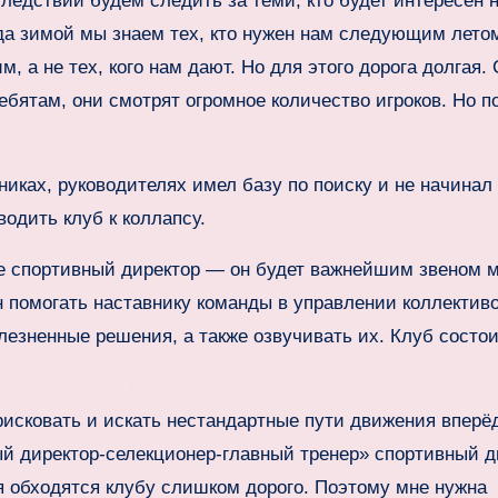
ледствии будем следить за теми, кто будет интересен 
да зимой мы знаем тех, кто нужен нам следующим лето
, а не тех, кого нам дают. Но для этого дорога долгая.
ебятам, они смотрят огромное количество игроков. Но п
иках, руководителях имел базу по поиску и не начинал 
водить клуб к коллапсу.
уре спортивный директор — он будет важнейшим звеном 
 помогать наставнику команды в управлении коллектив
лезненные решения, а также озвучивать их. Клуб состо
исковать и искать нестандартные пути движения вперё
й директор‑селекционер‑главный тренер» спортивный д
я обходятся клубу слишком дорого. Поэтому мне нужна