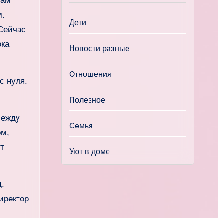
нам
м.
Дети
 Сейчас
ока
Новости разные
Отношения
с нуля.
Полезное
между
Семья
ом,
ит
Уют в доме
д.
иректор