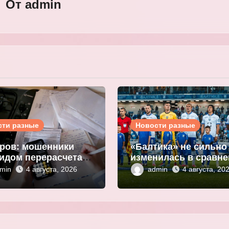
От
admin
сти разные
Новости разные
ров: мошенники
«Балтика» не сильно
идом перерасчета
изменилась в сравн
ы за ЖКУ
с прошлым сезоном
min
admin
4 августа, 2026
4 августа, 20
нивают
Мор
ональные данные