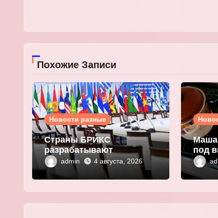
Похожие Записи
Новости разные
Ново
Страны БРИКС
Маша
разрабатывают
под в
инфраструктуру на базе
плат
admin
ad
4 августа, 2026
цифровых валют
выма
центробанков
перс