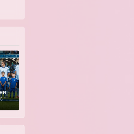
ении
» —
26