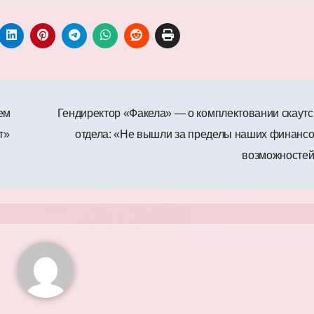
ем
Гендиректор «Факела» — о комплектовании скаутс
т»
отдела: «Не вышли за пределы наших финанс
возможносте