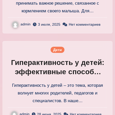
кормления малыша
принимать важное решение, связанное с
кормлением своего малыша. Для…
admin
3 июля, 2025
Нет комментариев
Дети
Гиперактивность у детей:
эффективные способы
помочь ребенку
Гиперактивность у детей – это тема, которая
развиваться
волнует многих родителей, педагогов и
специалистов. В наше…
admin
28 июня, 2025
Нет комментариев