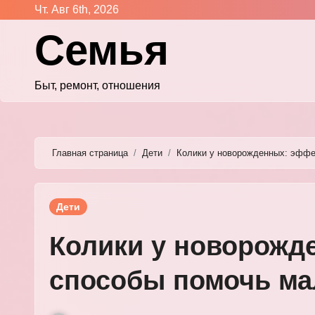
Перейти
Чт. Авг 6th, 2026
к
Семья
содержимому
Быт, ремонт, отношения
Главная страница
Дети
Колики у новорожденных: эфф
Дети
Колики у новорожд
способы помочь м