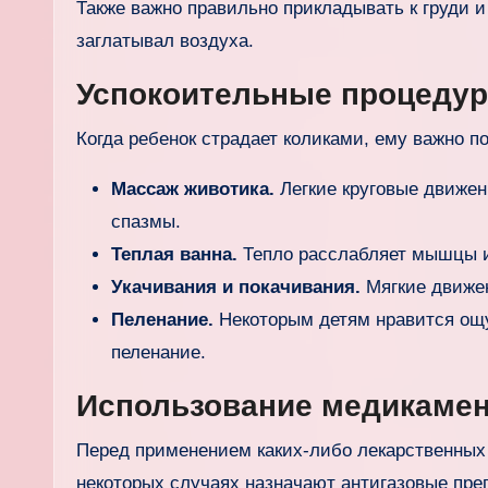
Также важно правильно прикладывать к груди 
заглатывал воздуха.
Успокоительные процеду
Когда ребенок страдает коликами, ему важно п
Массаж животика.
Легкие круговые движени
спазмы.
Теплая ванна.
Тепло расслабляет мышцы и
Укачивания и покачивания.
Мягкие движен
Пеленание.
Некоторым детям нравится ощу
пеленание.
Использование медикамен
Перед применением каких-либо лекарственных 
некоторых случаях назначают антигазовые пре