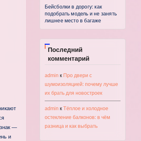
Бейсболки в дорогу: как
подобрать модель и не занять
лишнее место в багаже
Последний
комментарий
admin
к
Про двери с
шумоизоляцией: почему лучше
их брать для новостроек
никают
admin
к
Тёплое и холодное
остекление балконов: в чём
ся
разница и как выбрать
изнак —
ень и