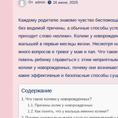
От
admin
16 июня, 2025
Каждому родителю знакомо чувство беспомощности, когда его новорожденный малыш вдруг начинает плакать
без видимой причины, а обычные способы успо
приходит слово «колики». Колики у новорожде
малышей в первые месяцы жизни. Несмотря на 
много вопросов и тревог у мам и пап. Что так
помочь ребенку справиться с этим неприятным
колики у новорожденных, почему они возникают,
какие эффективные и безопасные способы суще
Содержание
Что такое колики у новорожденных?
Причины колик у новорожденных
Как понять, что у малыша именно колики?
Почему колики вызывают столько переживаний у 