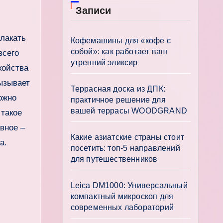
Записи
Кофемашины для «кофе с
собой»: как работает ваш
всего
утренний эликсир
койства
ызывает
Террасная доска из ДПК:
ожно
практичное решение для
вашей террасы WOODGRAND
 такое
вное –
Какие азиатские страны стоит
а.
посетить: топ-5 направлений
для путешественников
Leica DM1000: Универсальный
компактный микроскоп для
современных лабораторий