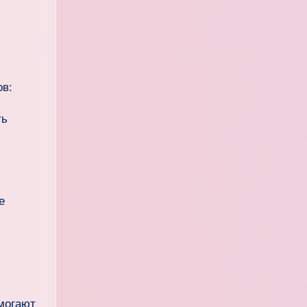
ов:
ть
е
могают