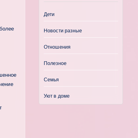
Дети
иболее
Новости разные
Отношения
Полезное
шенное
Семья
ичение
Уют в доме
т