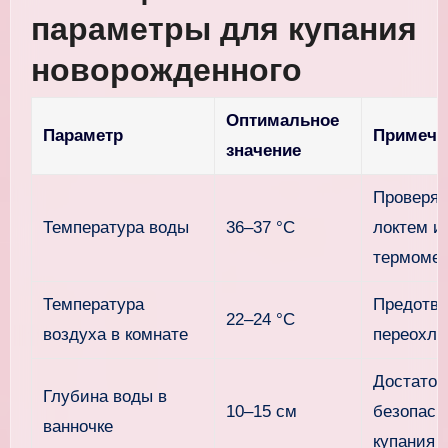
параметры для купания
новорожденного
Оптимальное
Параметр
Примеча
значение
Проверяй
Температура воды
36–37 °C
локтем и
термоме
Температура
Предотв
22–24 °C
воздуха в комнате
переохла
Достаточ
Глубина воды в
10–15 см
безопасн
ванночке
купания