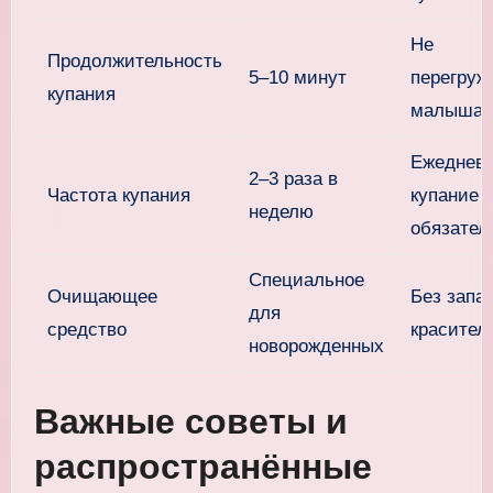
Не
Продолжительность
5–10 минут
перегруж
купания
малыша 
Ежеднев
2–3 раза в
Частота купания
купание 
неделю
обязател
Специальное
Очищающее
Без запа
для
средство
красител
новорожденных
Важные советы и
распространённые