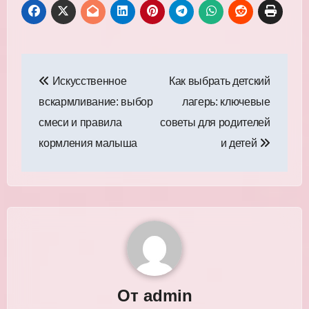
Навигация
Искусственное
Как выбрать детский
по
вскармливание: выбор
лагерь: ключевые
записям
смеси и правила
советы для родителей
кормления малыша
и детей
От
admin