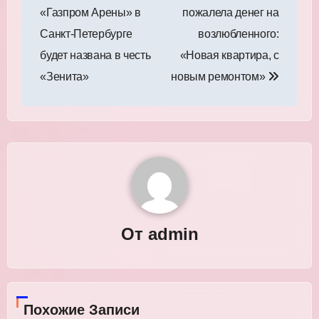
по
«Газпром Арены» в
пожалела денег на
записям
Санкт‑Петербурге
возлюбленного:
будет названа в честь
«Новая квартира, с
«Зенита»
новым ремонтом»
От
admin
Похожие Записи