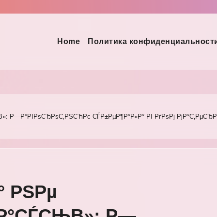
Home
Политика конфиденциальност
: Р—Р°РІРѕСЂРѕС‚РЅСЋРє СЃР±РµР¶Р°Р»Р° РІ РґРѕРј РјР°С‚РµСЂР
 РЅРµ
Р°СЃСЊВ»: Р—