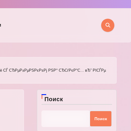
и
ё СЃ СЂРµР±РµРЅРєРѕРј РЅР° СЂСѓРєР°С… вЂ” РІСЃРµ
Поиск
Поиск