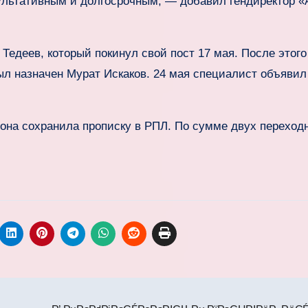
ультативным и долгосрочным, — добавил гендиректор «
 Тедеев, который покинул свой пост 17 мая. После этого
л назначен Мурат Искаков. 24 мая специалист объявил
зона сохранила прописку в РПЛ. По сумме двух переход