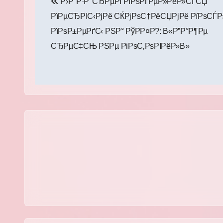
Р›Р°Р·Р°СЂРµРІ РїРѕРґРµР»РёР»СЃСЏ
по
РїРµСЂРІС‹РјРё СЌРјРѕС†РёСЏРјРё РїРѕСЃР
записям
РїРѕР±РµРґС‹ РЅР° РўР­Р¤Р?: В«Р”Р°Р¶Рµ
СЂРµС‡СЊ РЅРµ РіРѕС‚РѕРІРёР»В»