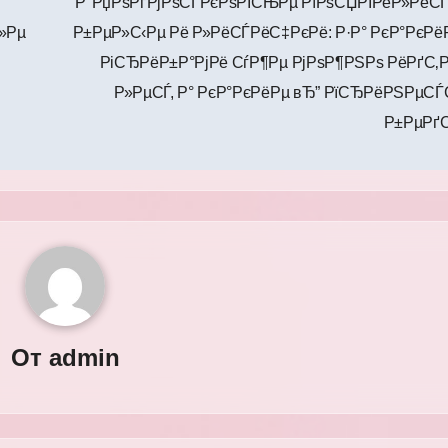
Р’ РџРѕРґРјРѕСЃРєРѕРІСЊРµ РїРѕСЏРІРёР»Рё
»Рµ
Р±РµР»С‹Рµ Рё Р»РёСЃРёС‡РєРё: Р·Р° РєР°РєРё
РіСЂРёР±Р°РјРё СѓР¶Рµ РјРѕР¶РЅРѕ РёРґС‚Р
Р»РµСЃ, Р° РєР°РєРёРµ вЂ” РїСЂРёРЅРµСЃ
Р±РµРґ
От
admin