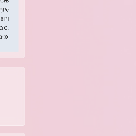
СЃСЊ
РјРё
ё РІ
СѓС‚
Сѓ