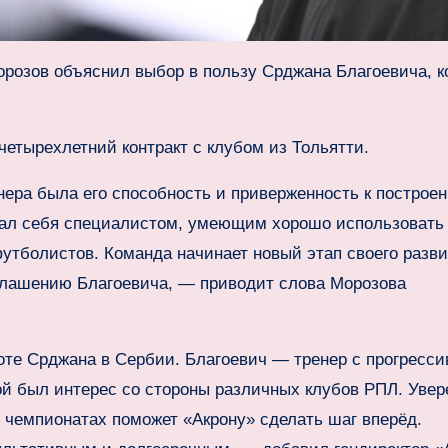
розов объяснил выбор в пользу Срджана Благоевича, 
етырехлетний контракт с клубом из Тольятти.
ера была его способность и приверженность к построе
вал себя специалистом, умеющим хорошо использовать
утболистов. Команда начинает новый этап своего разви
иглашению Благоевича, — приводит слова Морозова
оте Срджана в Сербии. Благоевич — тренер с прогресс
й был интерес со стороны различных клубов РПЛ. Увер
 чемпионатах поможет «Акрону» сделать шаг вперёд.