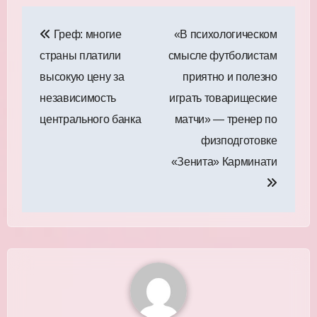
Навигация
Греф: многие
«В психологическом
по
страны платили
смысле футболистам
записям
высокую цену за
приятно и полезно
независимость
играть товарищеские
центрального банка
матчи» — тренер по
физподготовке
«Зенита» Карминати