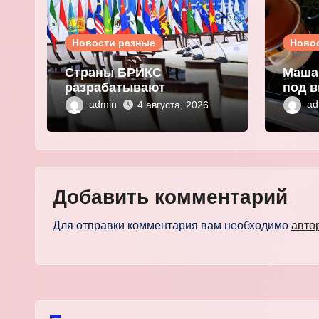
Новости разные
Ново
Страны БРИКС
Маша
разрабатывают
под в
инфраструктуру на базе
плат
admin
ad
4 августа, 2026
цифровых валют
выма
центробанков
перс
Добавить комментарий
Для отправки комментария вам необходимо
авто