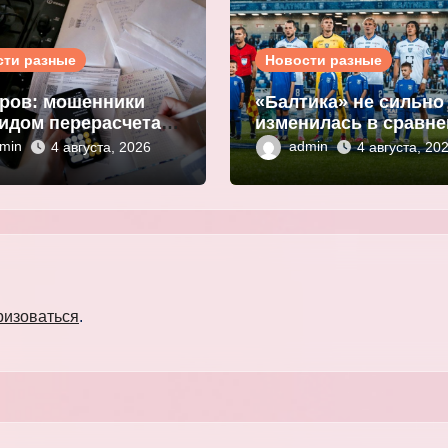
сти разные
Новости разные
ров: мошенники
«Балтика» не сильно
идом перерасчета
изменилась в сравн
ы за ЖКУ
с прошлым сезоном
min
admin
4 августа, 2026
4 августа, 20
нивают
Мор
ональные данные
ризоваться
.