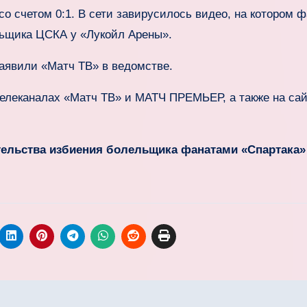
со счетом 0:1. В сети завирусилось видео, на котором 
льщика ЦСКА у «Лукойл Арены».
аявили «Матч ТВ» в ведомстве.
елеканалах «Матч ТВ» и МАТЧ ПРЕМЬЕР, а также на са
тельства избиения болельщика фанатами «Спартака»