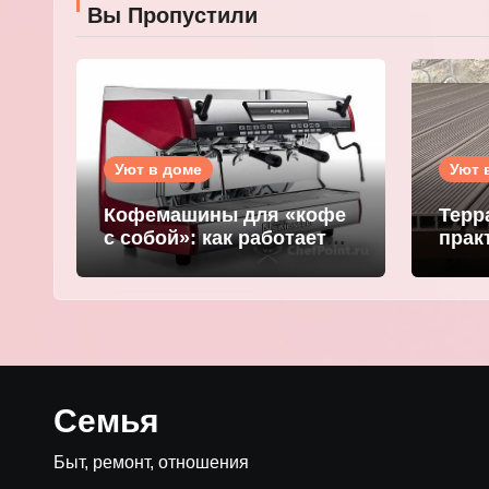
Вы Пропустили
Уют в доме
Уют 
Кофемашины для «кофе
Терр
с собой»: как работает
прак
ваш утренний эликсир
ваше
WOO
Семья
Быт, ремонт, отношения