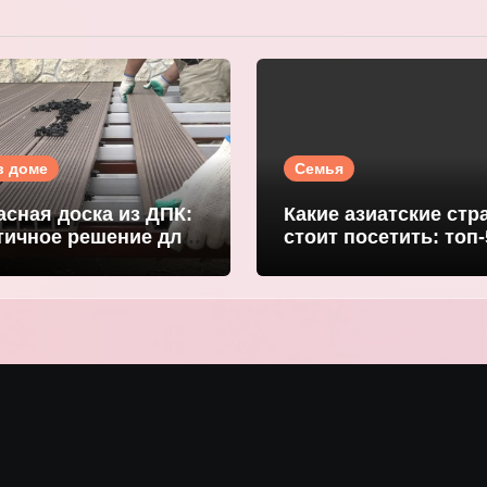
в доме
Семья
асная доска из ДПК:
Какие азиатские стр
тичное решение для
стоит посетить: топ-
й террасы
направлений для
DGRAND
путешественников