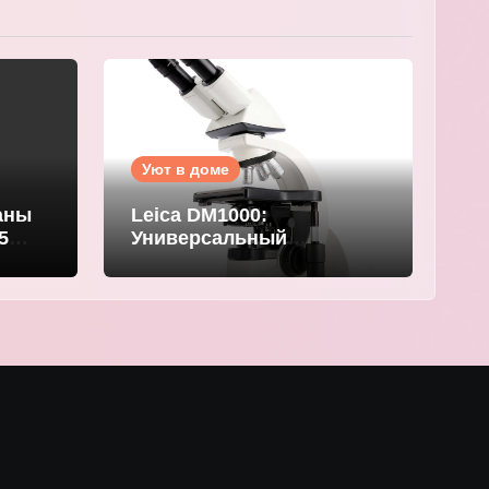
Уют в доме
аны
Leica DM1000:
5
Универсальный
компактный микроскоп
для современных
лабораторий