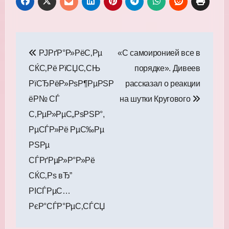
Навигация
РЈРґР°Р»РёС‚Рµ
«С самоиронией все в
по
СЌС‚Рё РїСЏС‚СЊ
порядке». Дивеев
записям
РїСЂРёР»РѕР¶РµРЅР
рассказал о реакции
ёР№ СЃ
на шутки Кругового
С‚РµР»РµС„РѕРЅР°,
РµСЃР»Рё РµС‰Рµ
РЅРµ
СЃРґРµР»Р°Р»Рё
СЌС‚Рѕ вЂ”
РІСЃРµС…
РєР°СЃР°РµС‚СЃСЏ