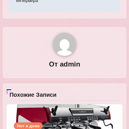
интерьера
От
admin
Похожие Записи
Уют в доме