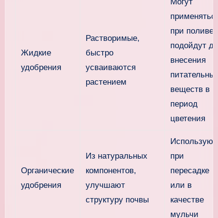
Могут
применятьс
при поливе,
Растворимые,
подойдут д
Жидкие
быстро
внесения
удобрения
усваиваются
питательны
растением
веществ в
период
цветения
Используют
Из натуральных
при
Органические
компонентов,
пересадке
удобрения
улучшают
или в
структуру почвы
качестве
мульчи