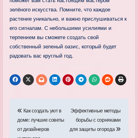
поможет вам стать настоящим мастером
зелёного искусства. Помните, что каждое
растение уникально, и важно прислушиваться к
его сигналам. С небольшими усилиями и
терпением вы сможете создать свой
собственный зеленый оазис, который будет
радовать вас круглый год.
Навигация
Как создать уют в
Эффективные методы
по
доме: лучшие советы
борьбы с сорняками
записям
от дизайнеров
для защиты огорода