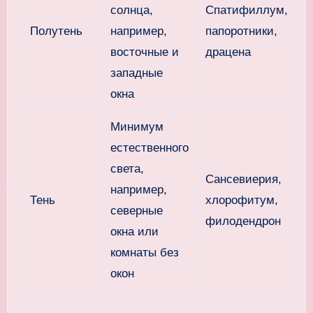
солнца,
Спатифиллум,
Полутень
например,
папоротники,
восточные и
драцена
западные
окна
Минимум
естественного
света,
Сансевиерия,
например,
Тень
хлорофитум,
северные
филодендрон
окна или
комнаты без
окон