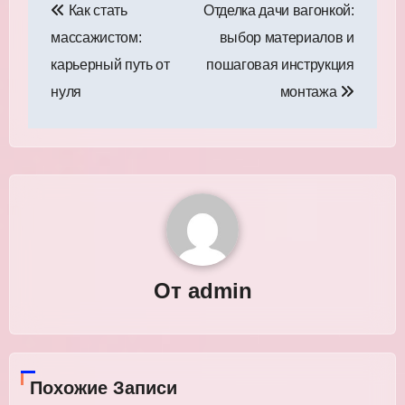
Как стать
Отделка дачи вагонкой:
по
массажистом:
выбор материалов и
записям
карьерный путь от
пошаговая инструкция
нуля
монтажа
От
admin
Похожие Записи