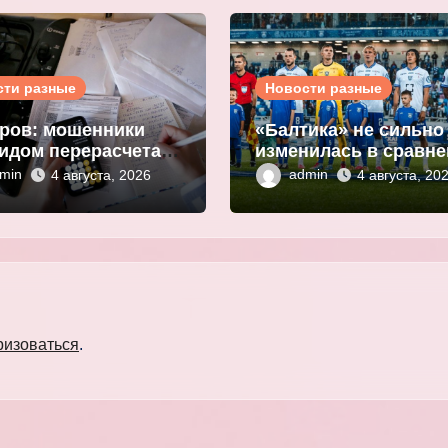
сти разные
Новости разные
ров: мошенники
«Балтика» не сильно
идом перерасчета
изменилась в сравн
ы за ЖКУ
с прошлым сезоном
min
admin
4 августа, 2026
4 августа, 20
нивают
Мор
ональные данные
ризоваться
.