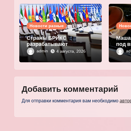
Новости разные
Ново
Страны БРИКС
Маша
разрабатывают
под в
инфраструктуру на базе
плат
admin
ad
4 августа, 2026
цифровых валют
выма
центробанков
перс
Добавить комментарий
Для отправки комментария вам необходимо
авто