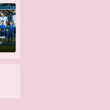
ении
» —
26