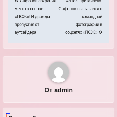
Сафонов сохранил
«Это я притаился».
по
место в основе
Сафонов высказался о
записям
«ПСЖ»! И дважды
командной
пропустил от
фотографии в
аутсайдера
соцсетях «ПСЖ»
От
admin