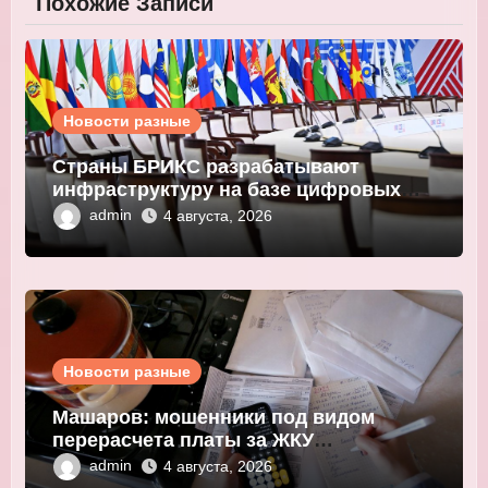
Похожие Записи
Новости разные
Страны БРИКС разрабатывают
инфраструктуру на базе цифровых
валют центробанков
admin
4 августа, 2026
Новости разные
Машаров: мошенники под видом
перерасчета платы за ЖКУ
выманивают персональные данные
admin
4 августа, 2026