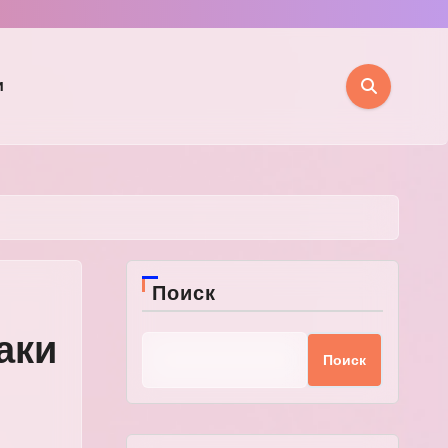
и
Поиск
аки
Поиск