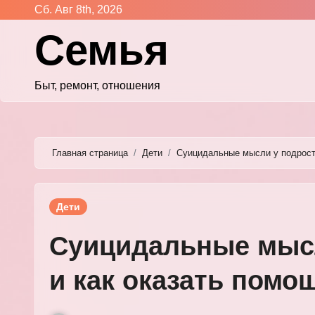
Перейти
Сб. Авг 8th, 2026
к
Семья
содержимому
Быт, ремонт, отношения
Главная страница
Дети
Суицидальные мысли у подростк
Дети
Суицидальные мысл
и как оказать помо