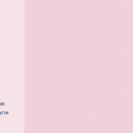
зя
асти