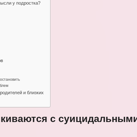
мысли у подростка?
?
ов
 остановить
облем
родителей и близких
лкиваются с суицидальным