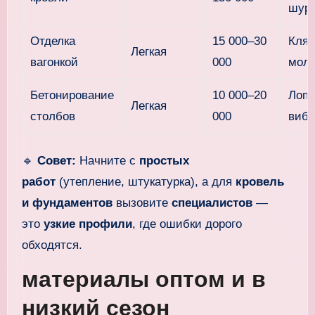
шуру
Отделка
15 000–30
Кля
Легкая
вагонкой
000
моло
Бетонирование
10 000–20
Лопа
Легкая
столбов
000
вибр
🔹
Совет:
Начните с
простых
работ
(утепление, штукатурка), а для
кровель
и фундаментов
вызовите
специалистов
—
это
узкие профили
, где ошибки дорого
обходятся.
материалы оптом и в
низкий сезон