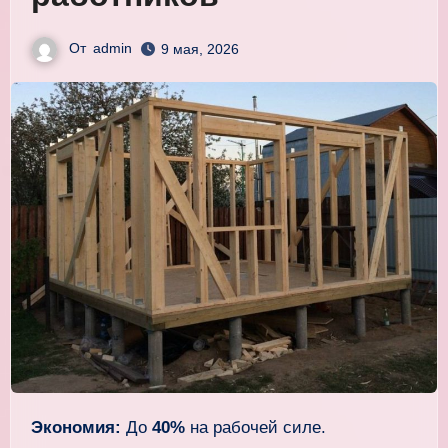
От
admin
9 мая, 2026
Экономия:
До
40%
на рабочей силе.