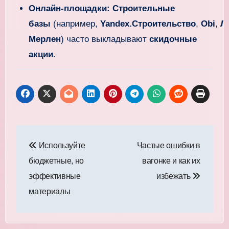
Онлайн-площадки:
Строительные
базы
(например,
Yandex.Строительство
,
Obi
,
Л
Мерлен
) часто выкладывают
скидочные
акции
.
Навигация
Используйте
Частые ошибки в
по
бюджетные, но
вагонке и как их
записям
эффективные
избежать
материалы