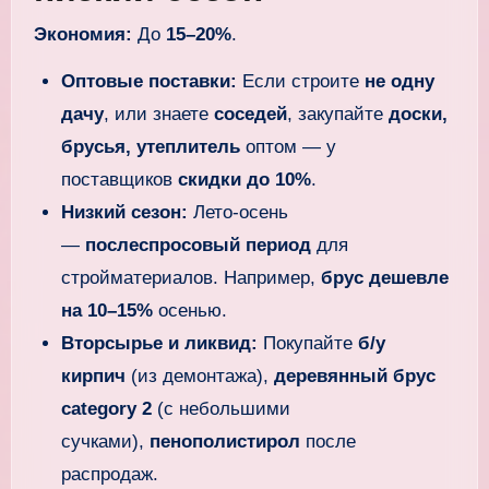
Экономия:
До
15–20%
.
Оптовые поставки:
Если строите
не одну
дачу
, или знаете
соседей
, закупайте
доски,
брусья, утеплитель
оптом — у
поставщиков
скидки до 10%
.
Низкий сезон:
Лето-осень
—
послеспросовый период
для
стройматериалов. Например,
брус дешевле
на 10–15%
осенью.
Вторсырье и ликвид:
Покупайте
б/у
кирпич
(из демонтажа),
деревянный брус
category 2
(с небольшими
сучками),
пенополистирол
после
распродаж.