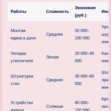
Экономия
Работы
Сложность
Инс
(руб.)
Уров
Монтаж
50 000–
Средняя
шуру
каркаса дачи
100 000
ножо
Укладка
20 000–40
Канц
Легкая
утеплителя
000
нож,
Шпат
Штукатурка
30 000–60
Средняя
прав
стен
000
микс
Кров
Устройство
80 000–
Сложная
гвоз
кровли
150 000