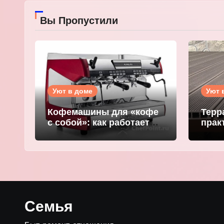
Вы Пропустили
Уют в доме
Уют 
Кофемашины для «кофе
Терр
с собой»: как работает
прак
ваш утренний эликсир
ваше
WOO
Семья