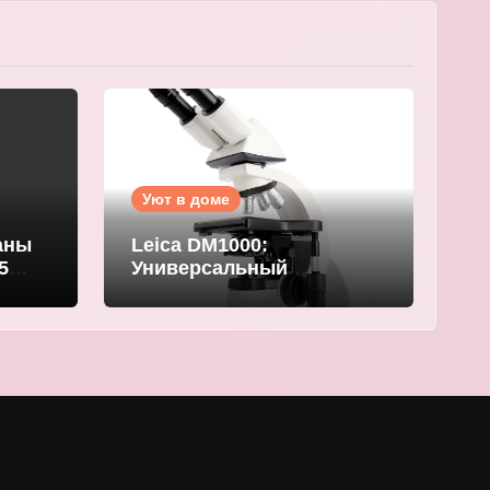
Уют в доме
аны
Leica DM1000:
5
Универсальный
компактный микроскоп
для современных
лабораторий