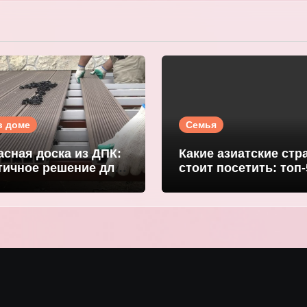
в доме
Семья
асная доска из ДПК:
Какие азиатские стр
тичное решение для
стоит посетить: топ-
й террасы
направлений для
DGRAND
путешественников