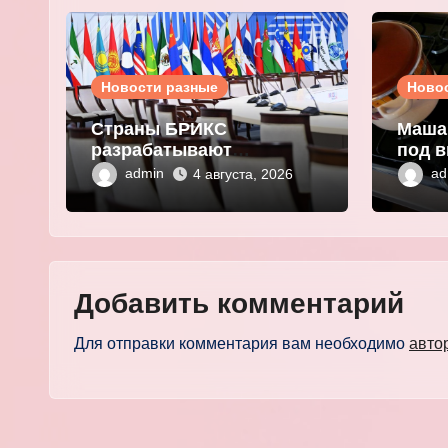
Новости разные
Ново
Страны БРИКС
Маша
разрабатывают
под в
инфраструктуру на базе
плат
admin
ad
4 августа, 2026
цифровых валют
выма
центробанков
перс
Добавить комментарий
Для отправки комментария вам необходимо
авто