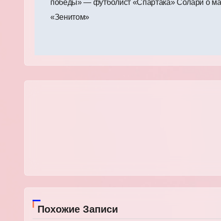
победы» — футболист «Спартака» Солари о ма
записям
«Зенитом»
Похожие Записи