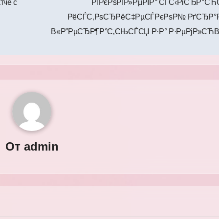
тче с
РЇРєРѕРІР»РµРІР° СЃС‹РіСЂР°СЋС
РёСЃС‚РѕСЂРёС‡РµСЃРєРѕР№ РґСЂР°Р
В«Р”РµСЂР¶Р°С‚СЊСЃСЏ Р·Р° Р·РµРјР»СЋ
От
admin