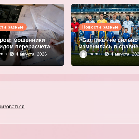
сти разные
Новости разные
ров: мошенники
«Балтика» не сильно
идом перерасчета
изменилась в сравн
ы за ЖКУ
с прошлым сезоном
min
admin
4 августа, 2026
4 августа, 20
нивают
Мор
ональные данные
ризоваться
.