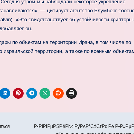
«Сегодня утром мы наблюдали некоторое укрепление
станавливаются», — цитирует агентство Блумберг соосн
lvin). «Это свидетельствует об устойчивости крипторын
добавляет он.
ары по объектам на территории Ирана, в том числе по
по израильской территории, а также по военным объект
иться
Р•РІРіРµРЅРёР№ РўРєР°С‡СѓРє Рё Р•Р»Рµ