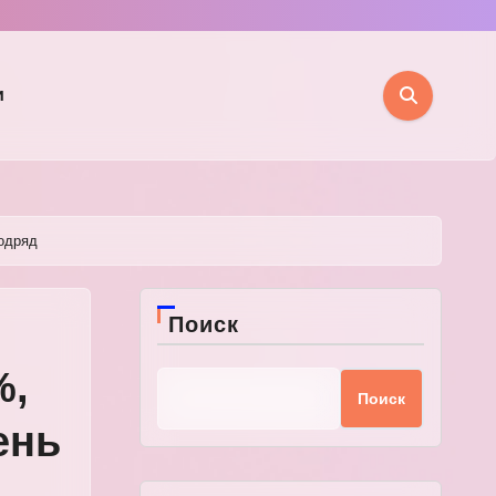
и
подряд
Поиск
%,
Поиск
ень