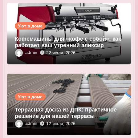
Уют в доме
Кофемашины для «кофе с собой»: как
работает ваш утренний эликсир
admin
22 июля, 2026
Уют в доме
Террасная доска из ДПК: практичное
решение для вашей террасы
WOODGRAND
admin
12 июля, 2026