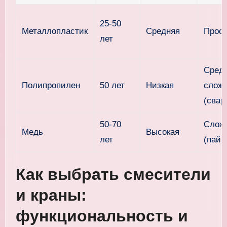
25-50
Металлопластик
Средняя
Прос
лет
Сред
Полипропилен
50 лет
Низкая
слож
(свар
50-70
Слож
Медь
Высокая
лет
(пайк
Как выбрать смесители
и краны:
функциональность и