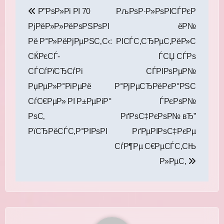
Навигация
Р”РѕР»Рі РІ 70
РљРѕР·Р»РѕРІСЃРєР
по
РјРёР»Р»РёРѕРЅРѕРІ
ёР№
записям
Рё Р°Р»РёРјРµРЅС‚С‹:
РІСЃС‚СЂРµС‚РёР»С
СЌРєСЃ-
ЃСЏ СЃРѕ
СЃСѓРїСЂСѓРі
СЃРІРѕРµР№
РџРµР»Р°РіРµРё
Р°РјРµСЂРёРєР°РЅС
СѓС€РµР» РІ Р±РµРіР°
ЃРєРѕР№
РѕС‚
РґРѕС‡РєРѕР№ вЂ”
РїСЂРёСЃС‚Р°РІРѕРІ
РґРµРІРѕС‡РєРµ
СѓР¶Рµ С€РµСЃС‚СЊ
Р»РµС‚