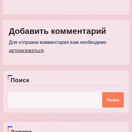
Добавить комментарий
Для отправки комментария вам необходимо
авторизоваться
.
Поиск
Поиск