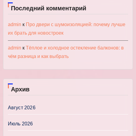
Последний комментарий
admin
к
Про двери с шумоизоляцией: почему лучше
их брать для новостроек
admin
к
Тёплое и холодное остекление балконов: в
чём разница и как выбрать
Архив
Август 2026
Июль 2026