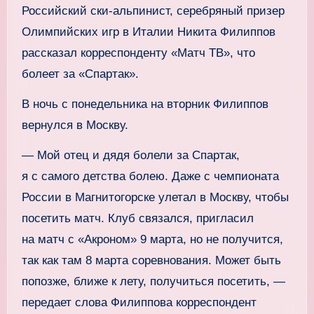
Российский ски‑альпинист, серебряный призер
Олимпийских игр в Италии Никита Филиппов
рассказал корреспонденту «Матч ТВ», что
болеет за «Спартак».
В ночь с понедельника на вторник Филиппов
вернулся в Москву.
— Мой отец и дядя болели за Спартак,
я с самого детства болею. Даже с чемпионата
России в Магнитогорске улетал в Москву, чтобы
посетить матч. Клуб связался, пригласил
на матч с «Акроном» 9 марта, но не получится,
так как там 8 марта соревнования. Может быть
попозже, ближе к лету, получиться посетить, —
передает слова Филиппова корреспондент