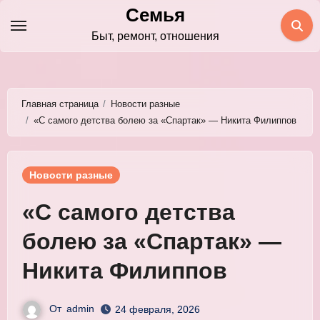
Перейти
Семья
к
Быт, ремонт, отношения
содержимому
Главная страница
Новости разные
«С самого детства болею за «Спартак» — Никита Филиппов
Новости разные
«С самого детства
болею за «Спартак» —
Никита Филиппов
От
admin
24 февраля, 2026