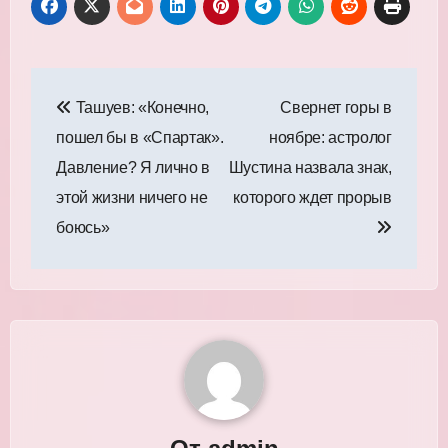
Навигация
Ташуев: «Конечно,
Свернет горы в
по
пошел бы в «Спартак».
ноябре: астролог
записям
Давление? Я лично в
Шустина назвала знак,
этой жизни ничего не
которого ждет прорыв
боюсь»