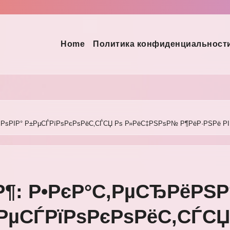
Home
Политика конфиденциальност
РјРѕРІР° Р±РµСЃРїРѕРєРѕРёС‚СЃСЏ Рѕ Р»РёС‡РЅРѕР№ Р¶РёР·РЅРё 
Р¶: Р•РєР°С‚РµСЂРёРЅР
РµСЃРїРѕРєРѕРёС‚СЃСЏ