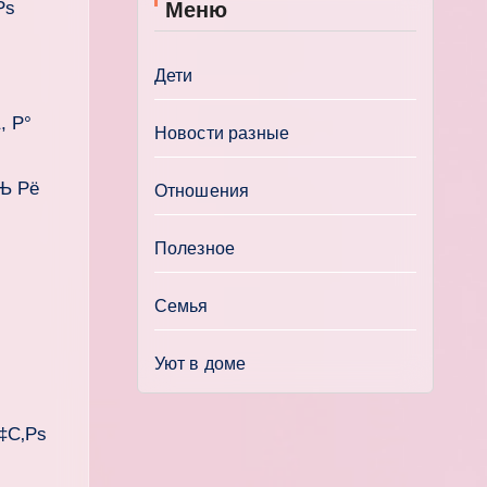
Рѕ
Меню
Дети
, Р°
Новости разные
Њ Рё
Отношения
Полезное
Семья
Уют в доме
‡С‚Рѕ