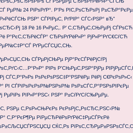
РєРѕС‚РѕСЂРѕРіРѕ Сѓ РЅРµРµ СЂРѕРґРёР»Р°СЃСЊ
Ѓ РµР№ 24 РіРѕРґР°. Р’Рѕ РІС‚РѕСЂРѕРј Р±СЂР°РєРµ,
»РёСЃСЊ РЅР° СЃРІРµС‚ РґРІР° СЃС‹РЅР° вЂ”
ЂС‹Рј 18 Рё 16 Р»РµС‚. Р’ С‚СЂРµС‚СЊРµРј СЃРѕСЋ
ё Р°РєС‚СЂРёСЃР° СЂРѕРґРёР»Р° РјР»Р°РґС€СѓСЋ
ЃРµР№С‡Р°СЃ РґРµСЃСЏС‚СЊ.
РµР»СЏС‚СЊ СЃРµРјСЊРµ РјР°РєСЃРёРјСѓРј
РѕС‚РґС‹С…Р°Р»Р° РІРѕ Р’СЊРµС‚РЅР°РјРµ РІРјРµСЃС‚
ј СЃС‚Р°Р»Рѕ РѕРєРѕРЅС‡Р°РЅРёРµ РёРј С€РєРѕР»С‹ 
»Р° РІ СЃРїРѕРєРѕР№РЅРѕР№ РѕР±СЃС‚Р°РЅРѕРІРєРµ
 РµРіРѕ РїР»Р°РЅС‹ РЅР° Р±СѓРґСѓС‰РµРµ.
ёС‚ РЅРµ С‚РѕР»СЊРєРѕ РєРѕРјС„РѕСЂС‚РЅС‹Р№
Р° С‚Р°РєР¶Рµ РїРµСЂРёРѕРґРёС‡РµСЃРєРё
 РѕР±СЉСЏСЃРЅСЏСЏ СЌС‚Рѕ РїРѕС‚СЂРµР±РЅРѕСЃС