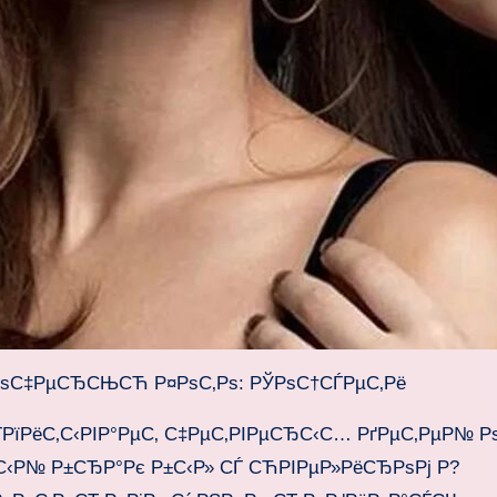
ґРѕС‡РµСЂСЊСЋ Р¤РѕС‚Рѕ: РЎРѕС†СЃРµС‚Рё
ЃРїРёС‚С‹РІР°РµС‚ С‡РµС‚РІРµСЂС‹С… РґРµС‚РµР№ Р
С‹Р№ Р±СЂР°Рє Р±С‹Р» СЃ СЋРІРµР»РёСЂРѕРј Р?