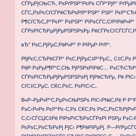
СЃРµРјСЊСЋ, РѕРґРЅР°РєРѕ СЃР°РјР° РґРµР
СЃС„РѕРєСѓСЃРёСЂРѕРІР°РЅР° РЅР° РєР°С
Р¶СѓСЂС„Р°РєР° РѕРЅР° РїРѕСЃС‚СѓРїРёР»Р° 
СЃРѕРІСЂРµРјРµРЅРЅРѕРµ РёСЃРєСѓСЃСЃС‚Р
вЂ” РѕС‚РјРµС‚РёР»Р° Р·РІРµР·РґР°.
РђРєС‚СЂРёСЃР° РѕС‚РјРµС‡Р°РµС‚, С‡С‚Рѕ
РёР·Р±РµР¶Р°С‚СЊ РјРЅРѕРіРёС… Р±СЋСЂР
СЃРѕРІСЂРµРјРµРЅРЅРѕРј РјРёСЂРµ, Рё РІС
СѓС‡С‚РµС‚ СЌС‚РѕС‚ РѕРїС‹С‚.
В«Р–РµР»Р°С‚РµР»СЊРЅРѕ РІС‹Р№С‚Рё Р·Р°Рј
Р±С‹Р»Рѕ РєР°Рє-С‚Рѕ СЌС‚Рѕ РѕС„РѕСЂРјР»Р
С‚С‹СЃСЏС‡Рё РІРѕРїСЂРѕСЃРѕРІ РЅРµ Р±С‹Р»
РєРѕС‚РѕСЂРѕРј РјС‹ Р¶РёРІРµРј. Р—РґРµС