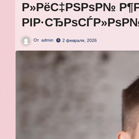
Р»РёС‡РЅРѕР№ Р¶Р
РІР·СЂРѕСЃР»РѕР
От
admin
2 февраля, 2026