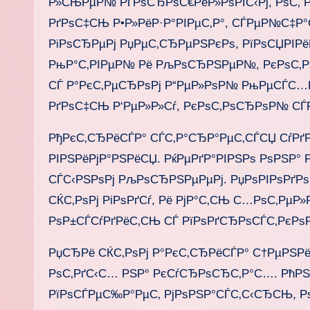
Р»СЊРµР№ РҐРѕСЂРѕС€РёР»РѕРІС‹Рј, РѕС‚ 
РґРѕС‡СЊ Р•Р»РёР·Р°РІРµС‚Р°, СЃРµР№С‡Р°С
РіРѕСЂРµРј РџРµС‚СЂРµРЅРєРѕ, РїРѕСЏРІРёР
РњР°С‚РІРµР№ Рё РљРѕСЂРЅРµР№, РєРѕС‚РѕС
СЃ Р°РєС‚РµСЂРѕРј Р“РµР»РѕР№ РњРµСЃС…Р
РґРѕС‡СЊ Р‘РµР»Р»Сѓ, РєРѕС‚РѕСЂРѕР№ С
РђРєС‚СЂРёСЃР° СЃС‚Р°СЂР°РµС‚СЃСЏ СѓРґ
РІРЅРёРјР°РЅРёСЏ. РќРµРґР°РІРЅРѕ РѕРЅР° 
СЃС‹РЅРѕРј РљРѕСЂРЅРµРµРј. РџРѕРІРѕРґРѕР
СЌС‚РѕРј РіРѕРґСѓ, Рё РјР°С‚СЊ С…РѕС‚РµР
РѕР±СЃСѓРґРёС‚СЊ СЃ РїРѕРґСЂРѕСЃС‚РєРѕРј
РџСЂРё СЌС‚РѕРј Р°РєС‚СЂРёСЃР° С†РµРЅР
РѕС‚РґС‹С… РЅР° РєСѓСЂРѕСЂС‚Р°С…. РћРЅ
РїРѕСЃРµС‰Р°РµС‚ РјРѕРЅР°СЃС‚С‹СЂСЊ,