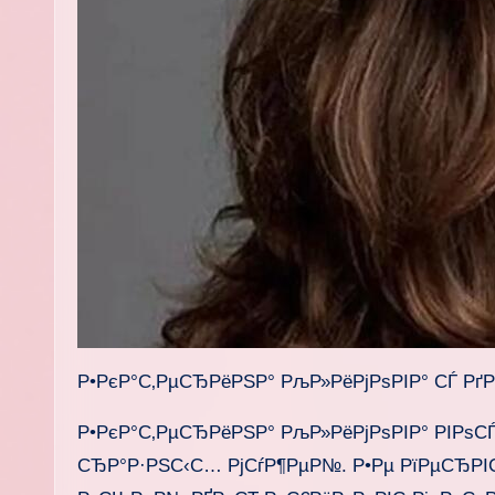
Р•РєР°С‚РµСЂРёРЅР° РљР»РёРјРѕРІР° СЃ Р
Р•РєР°С‚РµСЂРёРЅР° РљР»РёРјРѕРІР° РІРѕС
СЂР°Р·РЅС‹С… РјСѓР¶РµР№. Р•Рµ РїРµСЂРІ