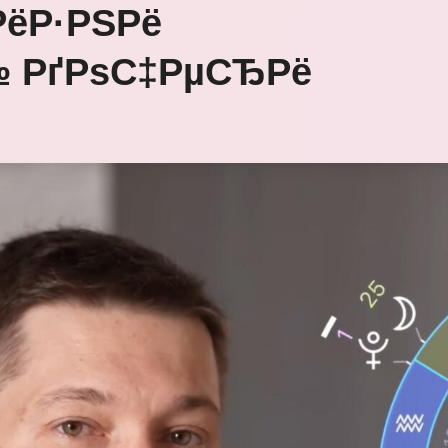
ёР·РЅРё
№ РґРѕС‡РµСЂРё