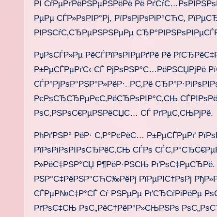
РІ СѓРµРґРёРЅРµРЅРёРё Рё РґСѓС…РѕРІРЅРѕР
РµРµ СЃР»РѕРІР°Рј, РїРѕРјРѕРіР°СЋС‚ РїР
РІРЅСѓС‚СЂРµРЅРЅРµРµ СЂР°РІРЅРѕРІРµСЃ
РџРѕСЃР»Рµ РёСЃРїРѕРІРµРґРё Рё РїСЂРёС‡
Р±РµСЃРµРґС‹ СЃ РјРѕРЅР°С…РёРЅСЏРјРё 
СЃР°РјРѕР°РЅР°Р»РёР·. Р­С‚Рё СЂР°Р·РіРѕР
РєРѕСЂСЂРµРєС‚РёСЂРѕРІР°С‚СЊ СЃРІРѕРё Р
РѕС‚РЅРѕС€РµРЅРёСЏС… СЃ РґРµС‚СЊРјРё.
РћРґРЅР° РёР· С‚Р°РєРёС… Р±РµСЃРµРґ Рї
РїРѕРіРѕРІРѕСЂРёС‚СЊ СЃРѕ СЃС‚Р°СЂС€Р
Р»РёС‡РЅР°СЏ Р¶РёР·РЅСЊ РґРѕС‡РµСЂРё. 
РЅР°С‡РёРЅР°СЋС‰РёРј РїРµРІС†РѕРј РђР»
СЃРµР№С‡Р°СЃ Сѓ РЅРµРµ РґСЂСѓРіРёРµ Рѕ
РґРѕС‡СЊ РѕС„РёС†РёР°Р»СЊРЅРѕ РѕС„РѕСЂ