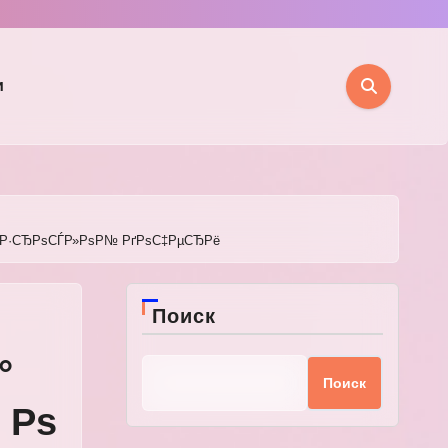
и
РІР·СЂРѕСЃР»РѕР№ РґРѕС‡РµСЂРё
Поиск
°
Поиск
 Рѕ