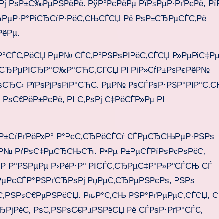
ј РѕР±С‰РµРЅРёРё. РўР°РєРёРµ РїРѕРµР·РґРєРё, Рї
µСЂРµР·Р°РіСЂСѓР·РёС‚СЊСЃСЏ Рё РѕР±СЂРµСЃС‚Рё
РёРµ.
Р°СЃС‚РёСЏ РµР№ СЃС‚Р°РЅРѕРІРёС‚СЃСЏ Р»РµРіС‡Рµ
РїСЂРµРІСЂР°С‰Р°СЋС‚СЃСЏ РІ РіР»СѓР±РѕРєРёР№
ІРѕСЂС‹ РїРѕРјРѕРіР°СЋС‚ РµР№ РѕСЃРѕР·РЅР°РІР°С‚С
ѕС€РёР±РєРё, РІ С‚РѕРј С‡РёСЃР»Рµ РІ
РѕР±СѓРґРёР»Р° Р°РєС‚СЂРёСЃСѓ СЃРµСЂСЊРµР·РЅРѕ
µР№ РґРѕС‡РµСЂСЊСЋ. Р•Рµ Р±РµСЃРїРѕРєРѕРёС‚
Р Р°РЅРµРµ Р›РёР·Р° РІСЃС‚СЂРµС‡Р°Р»Р°СЃСЊ СЃ
РµРєСЃР°РЅРґСЂРѕРј РџРµС‚СЂРµРЅРєРѕ, РЅРѕ
С‚РЅРѕС€РµРЅРёСЏ. РњР°С‚СЊ РЅР°РґРµРµС‚СЃСЏ, С
РјРёС‚ РѕС‚РЅРѕС€РµРЅРёСЏ Рё СЃРѕР·РґР°СЃС‚