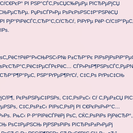
ІСѓС€РєР° РІ РЅР°СЃС‚РѕСЏС‰РµРµ РІСЂРµРјСЏ
ЂСЊРµСЂРµ. РџРѕСЃР»Рµ РѕРєРѕРЅС‡Р°РЅРёСЏ
РІ РјР°РіРёСЃС‚СЂР°С‚СѓСЂСѓ, РіРґРµ РёР·СѓС‡Р°РµС
ІРѕ.
 РѕС„РёС†РёР°Р»СЊРЅС‹Р№ Р±СЂР°Рє РїРѕРјРѕРіР°Рµ
ѕРєСЂР°С‚РёС‡РµСЃРєРёС… СЃР»РѕР¶РЅРѕСЃС‚РµР№
‹СЂР°Р¶Р°РµС‚ РЅР°РґРµР¶РґСѓ, С‡С‚Рѕ РґРѕС‡СЊ
СѓР¶, РєРѕРЅРµС‡РЅРѕ, С‡С‚РѕР±С‹ Сѓ С‚РµР±СЏ РІС
µРЅРѕ, С‡С‚РѕР±С‹ РїРѕС‚РѕРј РІ С€РєРѕР»Р°С…
Рѕ. РњС‹ Р·Р°РІРёСЃРёРј РѕС‚ СЌС‚РѕРіРѕ РјРёСЂР°,
ЃСЊ РѕС‡РµРЅСЊ РјРЅРѕРіРѕ РїСЂРѕР±Р»РµРј