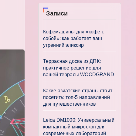
Записи
Кофемашины для «кофе с
собой»: как работает ваш
утренний эликсир
Террасная доска из ДПК:
практичное решение для
вашей террасы WOODGRAND
Какие азиатские страны стоит
посетить: топ-5 направлений
для путешественников
Leica DM1000: Универсальный
компактный микроскоп для
современных лабораторий