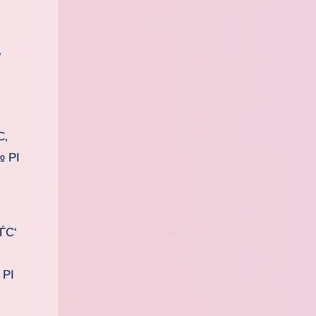
‚
С‚
 РІ
ЃС‘
 РІ