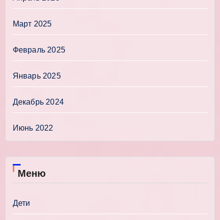
Март 2025
Февраль 2025
Январь 2025
Декабрь 2024
Июнь 2022
Меню
Дети