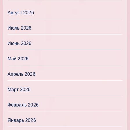
Август 2026
Июль 2026
Июнь 2026
Май 2026
Апрель 2026
Март 2026
Февраль 2026
Январь 2026