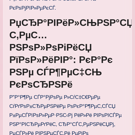
РєРѕРјРїР»РµРєСЃ.
РџСЂР°РІРёР»СЊРЅР°СЏ
С‚РµС…
РЅРѕР»РѕРіРёСЏ
РїРѕР»РёРІР°: РєР°Рє
РЅРµ СЃР¶РµС‡СЊ
РєРѕСЂРЅРё
Р”Р°Р¶Рµ СЃР°РјРѕРµ Р»СѓС‡С€РµРµ
СѓРґРѕР±СЂРµРЅРёРµ РѕРєР°Р¶РµС‚СЃСЏ
Р±РµСЃРїРѕР»РµР·РЅС‹Рј РёР»Рё РІРѕРІСЃРµ
РЅР°РІСЂРµРґРёС‚ СЂР°СЃС‚РµРЅРёСЏРј,
РµСЃР»Рё РІРЅРµСЃС‚Рё РµРіРѕ