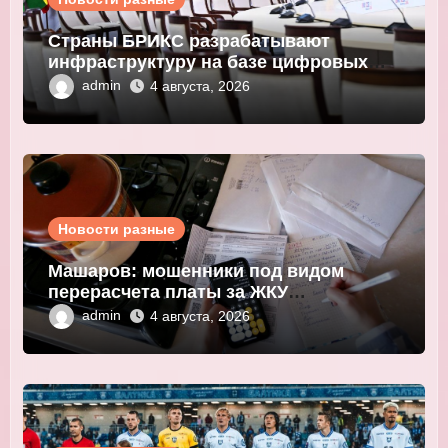
Страны БРИКС разрабатывают
инфраструктуру на базе цифровых
валют центробанков
admin
4 августа, 2026
Новости разные
Машаров: мошенники под видом
перерасчета платы за ЖКУ
выманивают персональные данные
admin
4 августа, 2026