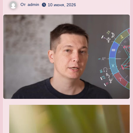
От
admin
10 июня, 2026