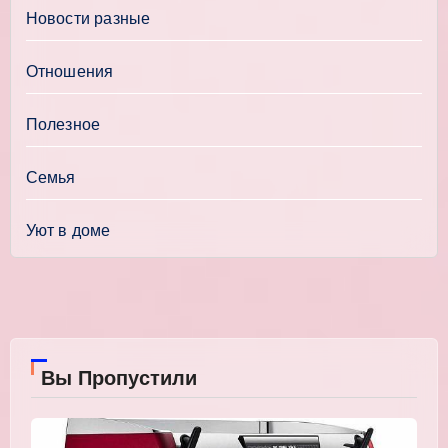
Новости разные
Отношения
Полезное
Семья
Уют в доме
Вы Пропустили