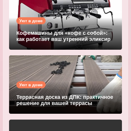
Уют в доме
Кофемашины для «кофе с собой»:
как работает ваш утренний эликсир
Уют в доме
Террасная доска из ДПК: практичное
решение для вашей террасы
WOODGRAND