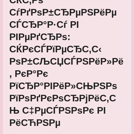
СѓРґРѕР±СЂРµРЅРёРµ
СЃСЂР°Р·Сѓ РІ
РІРµРґСЂРѕ:
СЌРєСЃРїРµСЂС‚С‹
РѕР±СЉСЏСЃРЅРёР»Рё
, РєР°Рє
РїСЂР°РІРёР»СЊРЅРѕ
РїРѕРґРєРѕСЂРјРёС‚С
Њ С‡РµСЃРЅРѕРє РІ
РёСЋРЅРµ