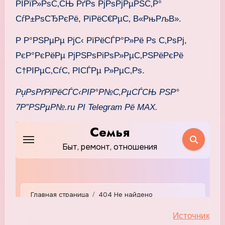
РІРїР»РѕС‚СЊ РґРѕ РјРѕРјРµРЅС‚Р°
СѓР±РѕСЂРєРё, РїРёС€РµС‚ В«РњРљВ».
Р Р°РЅРµРµ РјС‹ РїРёСЃР°Р»Рё Рѕ С‚РѕРј,
РєР°РєРёРµ РјРЅРѕРіРѕР»РµС‚РЅРёРєРё
С†РІРµС‚СѓС‚ РІСЃРµ Р»РµС‚Рѕ.
РџРѕРґРїРёСЃС‹РІР°Р№С‚РµСЃСЊ РЅР°
7Р”РЅРµР№.ru РІ Telegram Рё MAX.
Источник