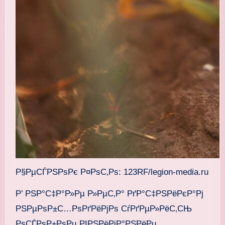
Р§РµСЃРЅРѕРє Р¤РѕС‚Рѕ: 123RF/legion-media.ru
Р’ РЅР°С‡Р°Р»Рµ Р»РµС‚Р° РґР°С‡РЅРёРєР°Рј
РЅРµРѕР±С…РѕРґРёРјРѕ СѓРґРµР»РёС‚СЊ
РѕСЃРѕР±РѕРµ РІРЅРёРјР°РЅРёРµ