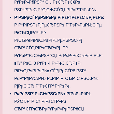
РґРѕР»Р¶РЅР° С…РѕСЂРѕС€Рѕ
РЅР°РїРёС‚Р°С‚СЊСЃСЏ РІР»Р°РіРѕР№.
Р’РЅРµСЃРµРЅРёРµ РїРѕРґРєРѕСЂРјРєРё:
Р Р°РІРЅРѕРјРµСЂРЅРѕ РїРѕР»РµР№С‚Рµ
РіСЂСЏРґРєРё
РїСЂРёРіРѕС‚РѕРІР»РµРЅРЅС‹Рј
СЂР°СЃС‚РІРѕСЂРѕРј. Р?
РґРµР°Р»СЊРЅР°СЏ РґРѕР·РёСЂРѕРІРєР°
вЂ” РѕС‚ 3 РґРѕ 4 Р»РёС‚СЂРѕРІ
РіРѕС‚РѕРІРѕР№ СЃРјРµСЃРё РЅР°
РєР°Р¶РґС‹Р№ РєРІР°РґСЂР°С‚РЅС‹Р№
РјРµС‚СЂ РїРѕСЃР°РґРѕРє.
Р¤РёРЅР°Р»СЊРЅС‹Р№ РїРѕР»РёРІ:
РЎСЂР°Р·Сѓ РїРѕСЃР»Рµ
СЂР°СЃРїСЂРµРґРµР»РµРЅРёСЏ