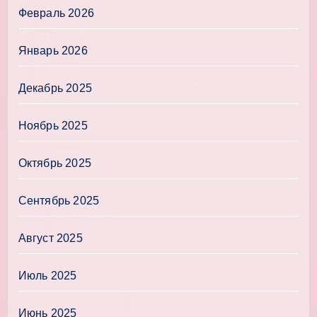
Февраль 2026
Январь 2026
Декабрь 2025
Ноябрь 2025
Октябрь 2025
Сентябрь 2025
Август 2025
Июль 2025
Июнь 2025