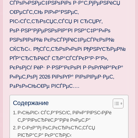
СЃРѕР»РЅРµС‡РЅРѕРіРѕ Р·Р°С‚РјРµРЅРёСЏ
С€РµСЃС‚СЊ РїР»Р°РЅРµС‚
РІС‹СЃС‚СЂРѕСЏС‚СЃСЏ РІ СЂСЏРґ,
РѕР·РЅР°РјРµРЅРѕРІР°РІ РЅР°С‡Р°Р»Рѕ
РЅРѕРІРѕР№ РєРѕСЃРјРёС‡РµСЃРєРѕР№
СЌСЂС‹. РђСЃС‚СЂРѕР»РѕРі РђРЅРґСЂРµР№
РҐР°СЂСЂРёСЃ СЂР°СЃСЃРєР°Р·Р°Р»,
РєРѕРјСѓ РёР· Р·РЅР°РєРѕРІ Р·РѕРґРёР°РєР°
Р»РµС‚РѕРј 2026 РіРѕРґР° РїРѕРІРµР·РµС‚
Р±РѕР»СЊС€Рµ РІСЃРµС….
Содержание
Р›СЊРІС‹ СЃС‚Р°РЅСѓС‚ РіР»Р°РІРЅС‹РјРё
С„Р°РІРѕСЂРёС‚Р°РјРё Р»РµС‚Р°
Р С‹Р±Р°Рј РѕС‚РєСЂРѕСЋС‚СЃСЏ
РІСЂР°С‚Р° РєР°СЂРјС‹