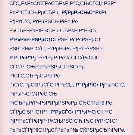
СЃС„РѕРєСѓСЃРёСЂРѕРІР°С‚СЊСЃСЏ РЅР°
РєР°СЂСЊРµСЂРµ,
РўРµР»СЊС†РѕРІ
Р¶РґСѓС‚ РґРµРЅСЊРіРё Рё
Р»СЋР±РѕРІРЅС‹Рµ СЂРѕРјР°РЅС‹,
Р‘Р»РёР·РЅРµС†С‹
РЅР°РєРѕРЅРµС†
РЅР°Р№РґСѓС‚ РґРµР»Рѕ Р¶РёР·РЅРё,
Р Р°РєР°Рј
Р·РІРµР·РґС‹ СЃСѓР»СЏС‚
СЃСѓРґСЊР±РѕРЅРѕСЃРЅС‹Рµ
РІСЃС‚СЂРµС‡Рё Рё
РїСѓС‚РµС€РµСЃС‚РІРёСЏ,
Р”РµРІС‹
РјРѕРіСѓС‚
РїРѕР»СѓС‡РёС‚СЊ
РїСЂРµРґР»РѕР¶РµРЅРёРµ СЂСѓРєРё Рё
СЃРµСЂРґС†Р°,
Р’РµСЃС‹
РїРѕР»СѓС‡Р°С‚
РјР°РєСЃРёРјР°Р»СЊРЅСѓСЋ РѕС‚РґР°С‡Сѓ
РєРѕСЃРјРёС‡РµСЃРєРѕР№ СЌРЅРµСЂРіРёРё,