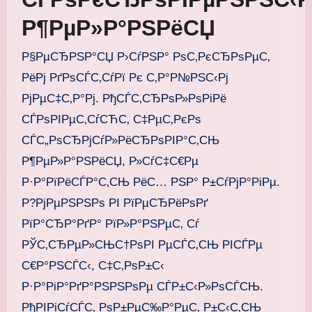
Р¶РµР»Р°РЅРёСЏ
Р§РµСЂРЅР°СЏ Р›СѓРЅР° РѕС‚РєСЂРѕРµС‚
РёРј РґРѕСЃС‚СѓРї Рє С‚Р°Р№РЅС‹Рј
РјРµС‡С‚Р°Рј. РђСЃС‚СЂРѕР»РѕРіРё
СЃРѕРІРµС‚СѓСЋС‚ С‡РµС‚РєРѕ
СЃС„РѕСЂРјСѓР»РёСЂРѕРІР°С‚СЊ
Р¶РµР»Р°РЅРёСЏ, Р»СѓС‡С€Рµ
Р·Р°РїРёСЃР°С‚СЊ РёС… РЅР° Р±СѓРјР°РіРµ.
Р?РјРµРЅРЅРѕ РІ РїРµСЂРёРѕРґ
РїР°СЂР°РґР° РїР»Р°РЅРµС‚ Сѓ
РЎС‚СЂРµР»СЊС†РѕРІ РµСЃС‚СЊ РІСЃРµ
С€Р°РЅСЃС‹, С‡С‚РѕР±С‹
Р·Р°РіР°РґР°РЅРЅРѕРµ СЃР±С‹Р»РѕСЃСЊ.
РђРІРіСѓСЃС‚ РѕР±РµС‰Р°РµС‚ Р±С‹С‚СЊ