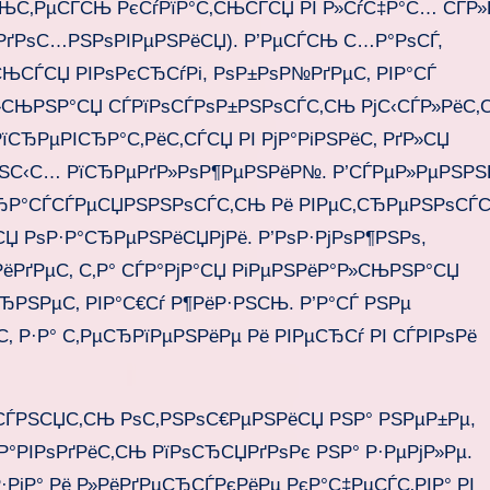
ІСЊС‚РµСЃСЊ РєСѓРїР°С‚СЊСЃСЏ РІ Р»СѓС‡Р°С… СЃР»
ІРґРѕС…РЅРѕРІРµРЅРёСЏ). Р’РµСЃСЊ С…Р°РѕСЃ,
СЊСЃСЏ РІРѕРєСЂСѓРі, РѕР±РѕР№РґРµС‚ РІР°СЃ
Р»СЊРЅР°СЏ СЃРїРѕСЃРѕР±РЅРѕСЃС‚СЊ РјС‹СЃР»РёС
їСЂРµРІСЂР°С‚РёС‚СЃСЏ РІ РјР°РіРЅРёС‚ РґР»СЏ
РЅС‹С… РїСЂРµРґР»РѕР¶РµРЅРёР№. Р’СЃРµР»РµРЅРЅ
ѓ СЂР°СЃСЃРµСЏРЅРЅРѕСЃС‚СЊ Рё РІРµС‚СЂРµРЅРѕСЃ
Џ РѕР·Р°СЂРµРЅРёСЏРјРё. Р’РѕР·РјРѕР¶РЅРѕ,
ЂРёРґРµС‚ С‚Р° СЃР°РјР°СЏ РіРµРЅРёР°Р»СЊРЅР°СЏ
РЅРµС‚ РІР°С€Сѓ Р¶РёР·РЅСЊ. Р’Р°СЃ РЅРµ
С‚ Р·Р° С‚РµСЂРїРµРЅРёРµ Рё РІРµСЂСѓ РІ СЃРІРѕРё
СЏСЃРЅСЏС‚СЊ РѕС‚РЅРѕС€РµРЅРёСЏ РЅР° РЅРµР±Рµ,
Р°РІРѕРґРёС‚СЊ РїРѕСЂСЏРґРѕРє РЅР° Р·РµРјР»Рµ.
јР° Рё Р»РёРґРµСЂСЃРєРёРµ РєР°С‡РµСЃС‚РІР° РІ