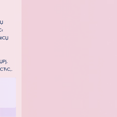
СЏ
С‹
РёСЏ
ЏРј.
°СЋС‚.