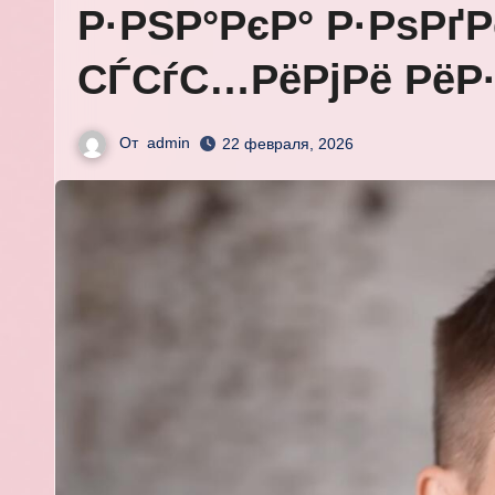
Р·РЅР°РєР° Р·РѕРґ
СЃСѓС…РёРјРё РёР·
От
admin
22 февраля, 2026