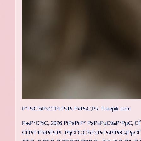
Р“РѕСЂРѕСЃРєРѕРї Р¤РѕС‚Рѕ: Freepik.com
РњР°СЂС‚ 2026 РіРѕРґР° РѕР±РµС‰Р°РµС‚ 
СЃРґРІРёРіРѕРІ. РђСЃС‚СЂРѕР»РѕРіРёС‡РµС