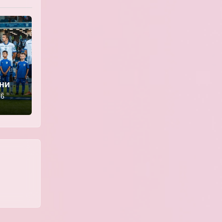
ении
» —
26