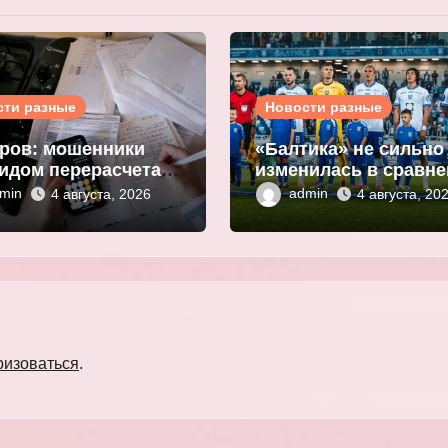
сти разные
Новости разные
ров: мошенники
«Балтика» не сильно
идом перерасчета
изменилась в сравн
ы за ЖКУ
с прошлым сезоном
min
admin
4 августа, 2026
4 августа, 20
нивают
Мор
ональные данные
ризоваться
.