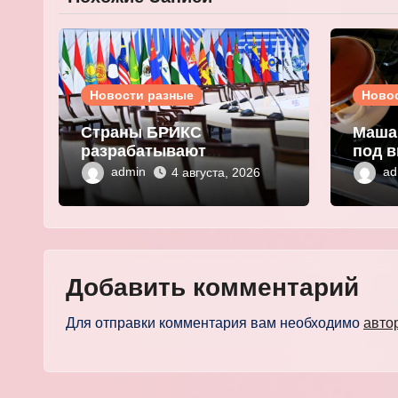
Новости разные
Ново
Страны БРИКС
Маша
разрабатывают
под в
инфраструктуру на базе
плат
admin
ad
4 августа, 2026
цифровых валют
выма
центробанков
перс
Добавить комментарий
Для отправки комментария вам необходимо
авто