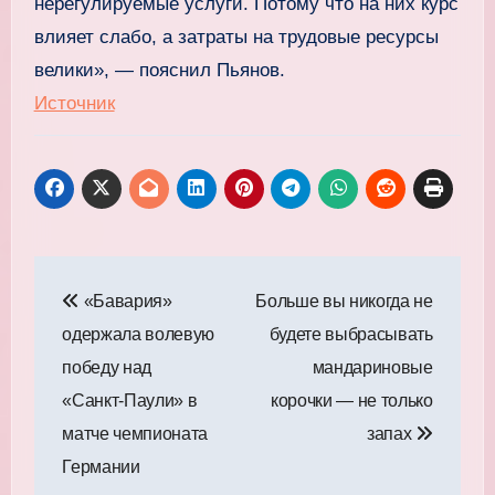
нерегулируемые услуги. Потому что на них курс
влияет слабо, а затраты на трудовые ресурсы
велики», — пояснил Пьянов.
Источник
Навигация
«Бавария»
Больше вы никогда не
по
одержала волевую
будете выбрасывать
записям
победу над
мандариновые
«Санкт‑Паули» в
корочки — не только
матче чемпионата
запах
Германии