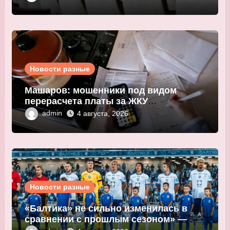
Новости разные
Машаров: мошенники под видом
перерасчета платы за ЖКУ
выманивают персональные данные
admin
4 августа, 2026
Новости разные
«Балтика» не сильно изменилась в
сравнении с прошлым сезоном» —
Мор