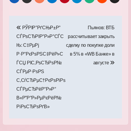
Навигация
РЎРІР°РґСЊР±Р°
Пьянов: ВТБ
по
СЃРѕСЂРІР°Р»Р°СЃС
рассчитывает закрыть
записям
Њ: С‡РµРј
сделку по покупке доли
Р·Р°РєРѕРЅС‡РёР»С
в 5% в «WB Банке» в
ЃСЏ РІС‚РѕСЂРѕР№
августе
СЃРµР·РѕРЅ
С‚СѓСЂРµС†РєРѕРіРѕ
СЃРµСЂРёР°Р»Р°
В«Р”Р°Р»РµРєРёР№
РіРѕСЂРѕРґВ»