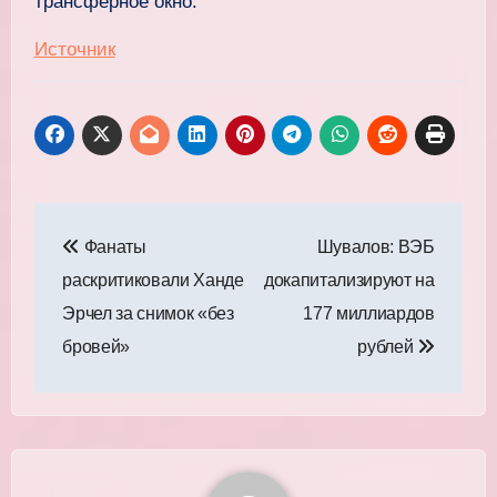
трансферное окно.
Источник
Навигация
Фанаты
Шувалов: ВЭБ
по
раскритиковали Ханде
докапитализируют на
записям
Эрчел за снимок «без
177 миллиардов
бровей»
рублей