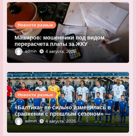
Новости разные
Машаров: мошенники под видом
перерасчета платы за ЖКУ
выманивают персональные данные
admin
4 августа, 2026
Новости разные
«Балтика» не сильно изменилась в
сравнении с прошлым сезоном» —
Мор
admin
4 августа, 2026