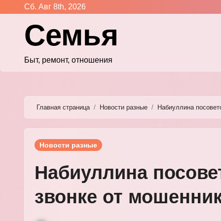
Перейти
Сб. Авг 8th, 2026
к
Семья
содержимому
Быт, ремонт, отношения
Главная страница
Новости разные
Набиуллина посовето
Новости разные
Набиуллина посовет
звонке от мошенни