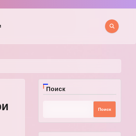
и
Поиск
ри
Поиск