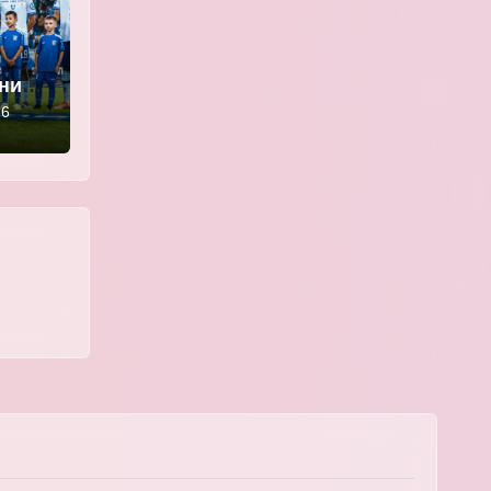
ении
» —
26