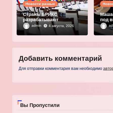
Новости разные
Ново
Страны БРИКС
Маша
разрабатывают
под в
инфраструктуру на базе
плат
admin
ad
4 августа, 2026
цифровых валют
выма
центробанков
перс
Добавить комментарий
Для отправки комментария вам необходимо
авто
Вы Пропустили