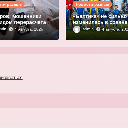
сти разные
Новости разные
ров: мошенники
«Балтика» не сильно
идом перерасчета
изменилась в сравн
ы за ЖКУ
с прошлым сезоном
min
admin
4 августа, 2026
4 августа, 20
нивают
Мор
ональные данные
ризоваться
.