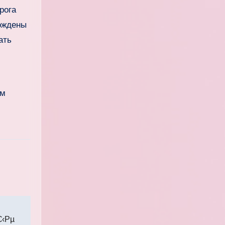
рога
бождены
ать
ем
С‹Рµ