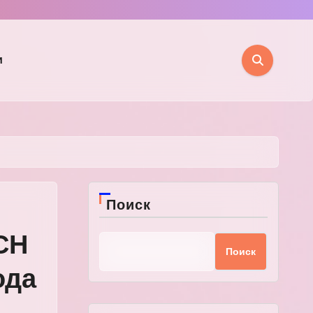
и
Поиск
СН
Поиск
ода