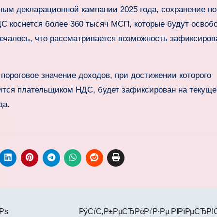
ным декларационной кампании 2025 года, сохранение по
С коснется более 360 тысяч МСП, которые будут осво
мечалось, что рассматривается возможность зафиксиров
 пороговое значение доходов, при достижении которого
тся плательщиком НДС, будет зафиксирован на текущ
да.
Рѕ
РўСѓС‚Р±РµСЂРёРґР·Рµ РІРїРµСЂРІ