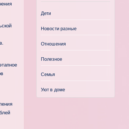
нения
Дети
ьской
Новости разные
в.
Отношения
Полезное
этапное
ов
Семья
Уют в доме
ления
ублей