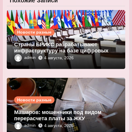
Похожие Записи
Новости разные
Страны БРИКС разрабатывают
инфраструктуру на базе цифровых
валют центробанков
admin
4 августа, 2026
Новости разные
Машаров: мошенники под видом
перерасчета платы за ЖКУ
выманивают персональные данные
admin
4 августа, 2026