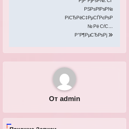
РјР°РјРѕР№: СЃ
РЅРѕРІРѕР№
РїСЂРёС‡РµСЃРєРѕР
№ Рё СѓС…
Р°Р¶РµСЂРѕРј
От
admin