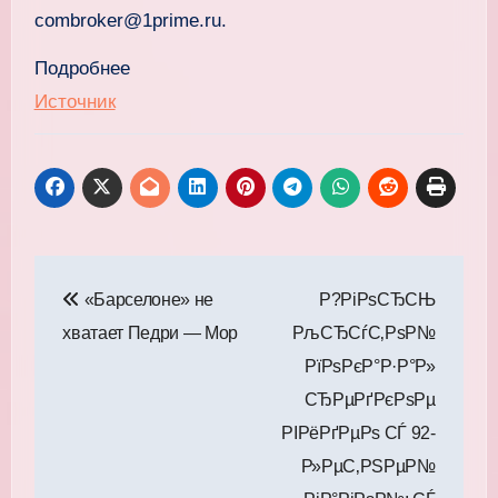
combroker@1prime.ru.
Подробнее
Источник
Навигация
«Барселоне» не
Р?РіРѕСЂСЊ
по
хватает Педри — Мор
РљСЂСѓС‚РѕР№
записям
РїРѕРєР°Р·Р°Р»
СЂРµРґРєРѕРµ
РІРёРґРµРѕ СЃ 92-
Р»РµС‚РЅРµР№