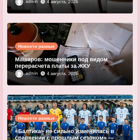
валют центробанков
admin
4 августа, 2026
Новости разные
Машаров: мошенники под видом
перерасчета платы за ЖКУ
выманивают персональные данные
admin
4 августа, 2026
Новости разные
«Балтика» не сильно изменилась в
сравнении с прошлым сезоном» —