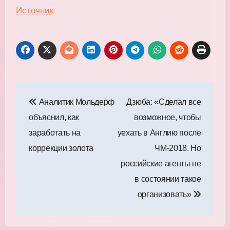
Источник
Навигация
Аналитик Мольдерф
Дзюба: «Сделал все
по
объяснил, как
возможное, чтобы
записям
заработать на
уехать в Англию после
коррекции золота
ЧМ‑2018. Но
российские агенты не
в состоянии такое
организовать»