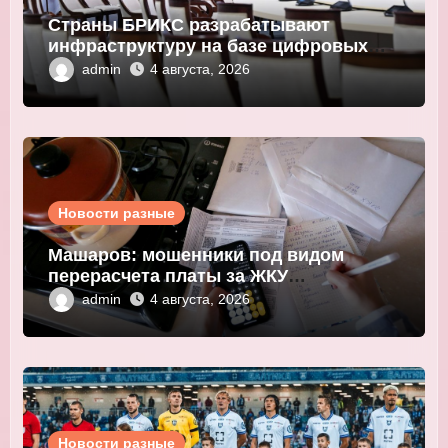
Страны БРИКС разрабатывают
инфраструктуру на базе цифровых
валют центробанков
admin
4 августа, 2026
Новости разные
Машаров: мошенники под видом
перерасчета платы за ЖКУ
выманивают персональные данные
admin
4 августа, 2026
Новости разные