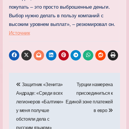
покупать – это просто выброшенные деньги.
Выбор нужно делать в пользу компаний с
высоким уровнем выплат», – резюмировал он.
Источник
Навигация
Защитник «Зенита»
Турции намерена
по
Андраде: «Среди всех
присоединиться к
записям
легионеров «Балтики»
Единой зоне платежей
у меня получше
в евро
обстояли дела с
русским языком»