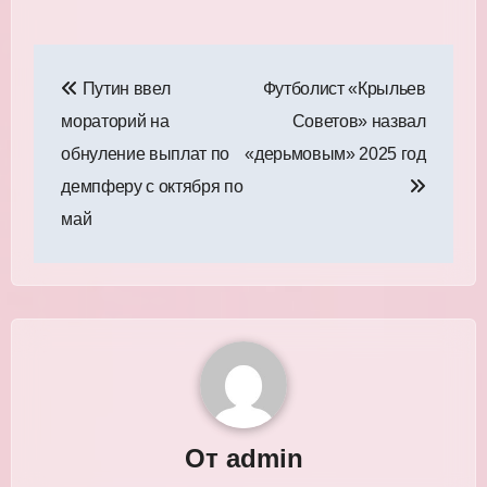
Навигация
Путин ввел
Футболист «Крыльев
по
мораторий на
Советов» назвал
записям
обнуление выплат по
«дерьмовым» 2025 год
демпферу с октября по
май
От
admin