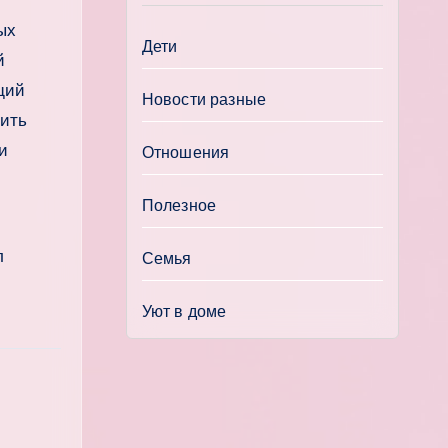
ых
Дети
й
щий
Новости разные
дить
и
Отношения
Полезное
л
Семья
Уют в доме