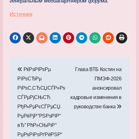
генеральным медиапартнером форума.
Источник
Навигация
РќРѕРІРѕРµ
Глава ВТБ Костин на
по
РіРѕСЂРµ
ПМЭФ-2026
записям
РїРѕС‚СЂСЏСЃР»Рѕ
анонсировал
СЃРµРјСЊСЋ
кадровые изменения в
РђР»РµРєСЃРµСЏ
руководстве банка
РџРёРјР°РЅРѕРІР°
вЂ” РћР»СЊРіР°
РџРѕРіРѕРґРёРЅР°