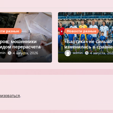
сти разные
Новости разные
ров: мошенники
«Балтика» не сильно
идом перерасчета
изменилась в сравн
ы за ЖКУ
с прошлым сезоном
min
admin
4 августа, 2026
4 августа, 20
нивают
Мор
ональные данные
ризоваться
.