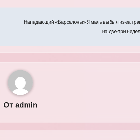
Нападающий «Барселоны» Ямаль выбыл из‑за тр
на две‑три неде
От
admin