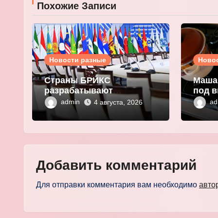
Похожие Записи
Новости разные
Ново
Страны БРИКС
Маша
разрабатывают
под в
инфраструктуру на базе
плат
admin
ad
4 августа, 2026
цифровых валют
выма
центробанков
перс
Добавить комментарий
Для отправки комментария вам необходимо
авто