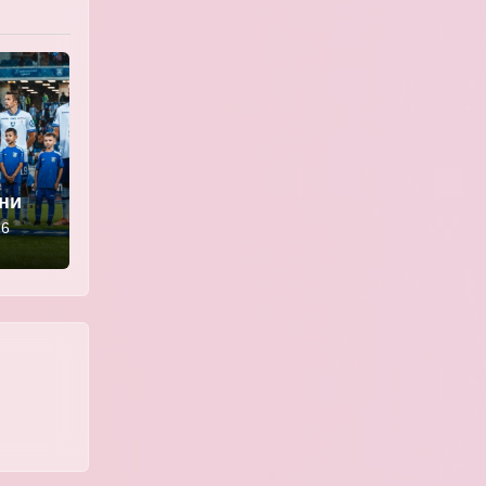
ении
» —
26