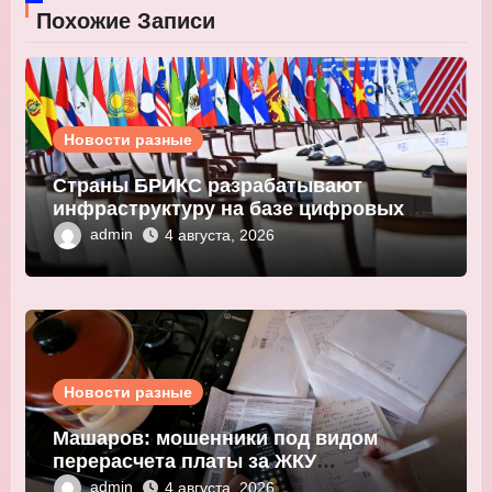
Похожие Записи
Новости разные
Страны БРИКС разрабатывают
инфраструктуру на базе цифровых
валют центробанков
admin
4 августа, 2026
Новости разные
Машаров: мошенники под видом
перерасчета платы за ЖКУ
выманивают персональные данные
admin
4 августа, 2026