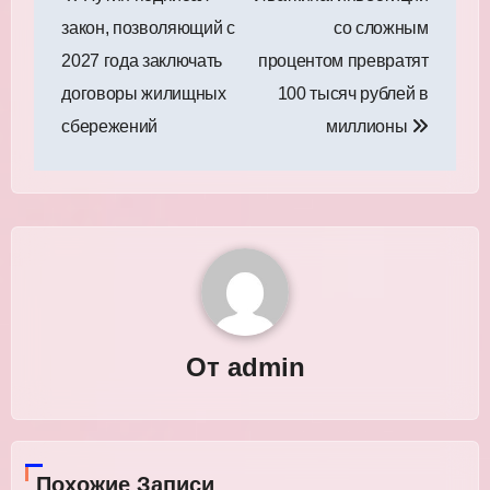
по
закон, позволяющий с
со сложным
записям
2027 года заключать
процентом превратят
договоры жилищных
100 тысяч рублей в
сбережений
миллионы
От
admin
Похожие Записи